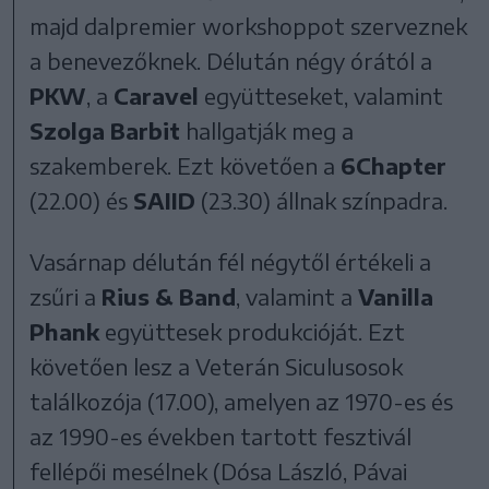
majd dalpremier workshoppot szerveznek
a benevezőknek. Délután négy órától a
PKW
, a
Caravel
együtteseket, valamint
Szolga Barbit
hallgatják meg a
szakemberek. Ezt követően a
6Chapter
(22.00) és
SAIID
(23.30) állnak színpadra.
Vasárnap délután fél négytől értékeli a
zsűri a
Rius & Band
, valamint a
Vanilla
Phank
együttesek produkcióját. Ezt
követően lesz a Veterán Siculusosok
találkozója (17.00), amelyen az 1970-es és
az 1990-es években tartott fesztivál
fellépői mesélnek (Dósa László, Pávai