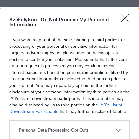
szóljon hozzá!
Székelyhon -
Do Not Process My Personal
Information
If you wish to opt-out of the sale, sharing to third parties, or
processing of your personal or sensitive information for
Ezek is érdekelhetik
targeted advertising by us, please use the below opt-out
section to confirm your selection. Please note that after your
opt-out request is processed you may continue seeing
Székelyhon
interest-based ads based on personal information utilized by
us or personal information disclosed to third parties prior to
Tömegverekedés lett a szűk
your opt-out. You may separately opt-out of the further
mezőgazdasági úti vitából
disclosure of your personal information by third parties on the
Csatószegen
IAB’s list of downstream participants. This information may
also be disclosed by us to third parties on the
IAB’s List of
Downstream Participants
that may further disclose it to other
Székelyhon
third parties.
Életét vesztette két halász,
Personal Data Processing Opt Outs
akiket villámcsapás ért a