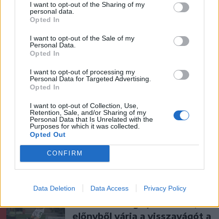
Maros partján – frissítve
I want to opt-out of the Sharing of my
personal data.
Opted In
Székely Sport
I want to opt-out of the Sale of my
Corbu góljától hangos a
Personal Data.
Opted In
román és a magyar sajtó,
válogatott meghívót
I want to opt-out of processing my
Personal Data for Targeted Advertising.
sürgetnek
Opted In
I want to opt-out of Collection, Use,
Krónika
Retention, Sale, and/or Sharing of my
Personal Data that Is Unrelated with the
Büntetőfeljelentést tett
Purposes for which it was collected.
Opted Out
Majka ügyvédje a romániai
telefonszámról érkezett
CONFIRM
fenyegetés miatt
Székely Sport
Data Deletion
Data Access
Privacy Policy
Corbu bombagólja döntött,
előnyből várja a visszavágót a