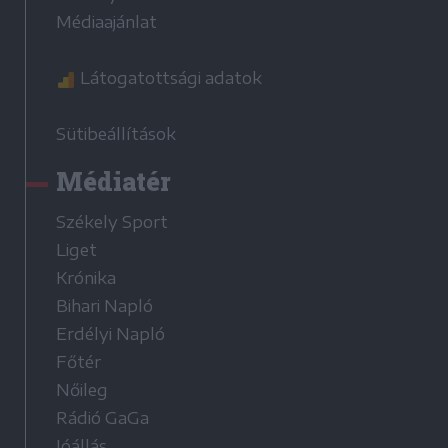
Médiaajánlat
Látogatottsági adatok
Sütibeállítások
Médiatér
Székely Sport
Liget
Krónika
Bihari Napló
Erdélyi Napló
Főtér
Nőileg
Rádió GaGa
Jóállás