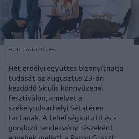
FOTÓ: CSATÓ ANDREA
Hét erdélyi együttes bizonyíthatja
tudását az augusztus 23-án
kezdődő Siculis könnyűzenei
fesztiválon, amelyet a
székelyudvarhelyi Sétatéren
tartanak. A tehetségkutató és -
gondozó rendezvény részeként
egyebek mellett a Parno Graszt,