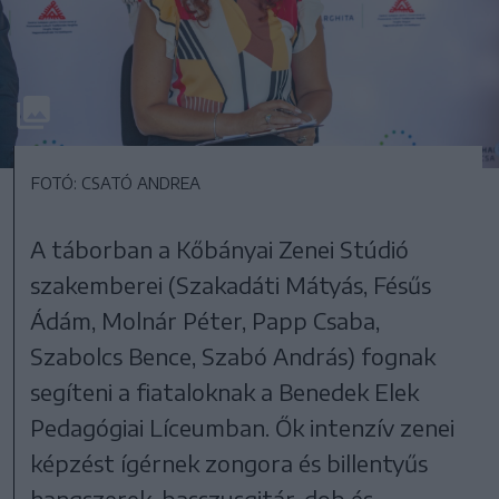
FOTÓ: CSATÓ ANDREA
A táborban a Kőbányai Zenei Stúdió
szakemberei (Szakadáti Mátyás, Fésűs
Ádám, Molnár Péter, Papp Csaba,
Szabolcs Bence, Szabó András) fognak
segíteni a fiataloknak a Benedek Elek
Pedagógiai Líceumban. Ők intenzív zenei
képzést ígérnek zongora és billentyűs
hangszerek, basszusgitár, dob és