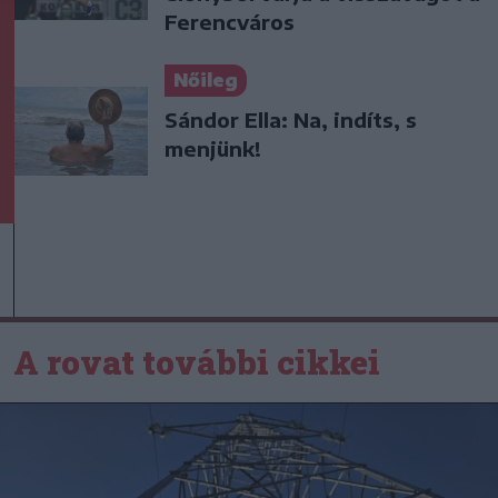
Ferencváros
Nőileg
Sándor Ella: Na, indíts, s
menjünk!
A rovat további cikkei