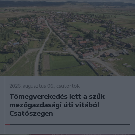
2026. augusztus 06., csütörtök
Tömegverekedés lett a szűk
mezőgazdasági úti vitából
Csatószegen