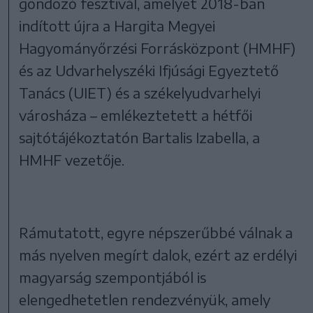
gondozó fesztivál, amelyet 2018-ban
indított újra a Hargita Megyei
Hagyományőrzési Forrásközpont (HMHF)
és az Udvarhelyszéki Ifjúsági Egyeztető
Tanács (UIET) és a székelyudvarhelyi
városháza – emlékeztetett a hétfői
sajtótájékoztatón Bartalis Izabella, a
HMHF vezetője.
Rámutatott, egyre népszerűbbé válnak a
más nyelven megírt dalok, ezért az erdélyi
magyarság szempontjából is
elengedhetetlen rendezvényük, amely