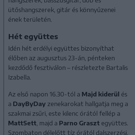
ütőshangszerek, gitár és könnyűzenei
ének területén.
Hét együttes
Idén hét erdélyi együttes bizonyíthat
élőben az augusztus 23-án, pénteken
kezdődő fesztiválon – részletezte Bartalis
Izabella.
Az első napon 16.30-tól a
Majd kiderül
és
a
DayByDay
zenekarokat hallgatja meg a
szakmai zsűri, este kilenc órától fellép a
MattSett
, majd a
Parno Graszt
együttes.
Szombaton délelőtt tíz órától dalszerzési,