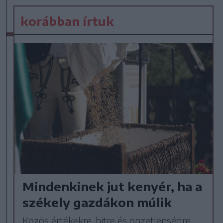
korábban írtuk
Mindenkinek jut kenyér, ha a
székely gazdákon múlik
Közös értékekre, hitre és önzetlenségre