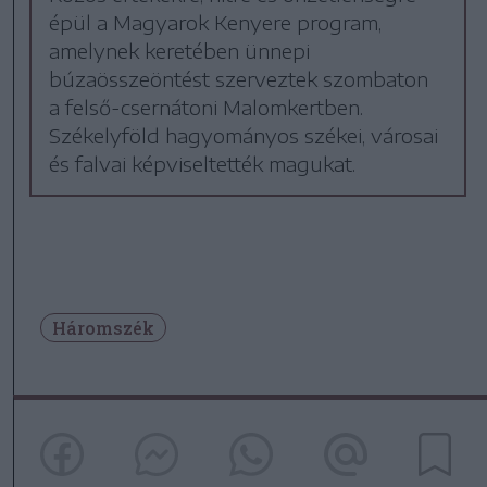
épül a Magyarok Kenyere program,
amelynek keretében ünnepi
búzaösszeöntést szerveztek szombaton
a felső-csernátoni Malomkertben.
Székelyföld hagyományos székei, városai
és falvai képviseltették magukat.
Háromszék