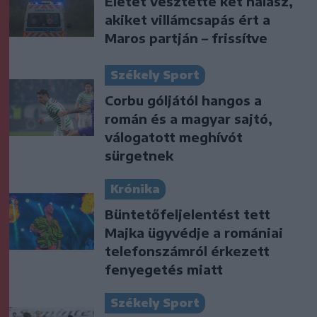
Életét vesztette két halász,
akiket villámcsapás ért a
Maros partján – frissítve
Székely Sport
Corbu góljától hangos a
román és a magyar sajtó,
válogatott meghívót
sürgetnek
Krónika
Büntetőfeljelentést tett
Majka ügyvédje a romániai
telefonszámról érkezett
fenyegetés miatt
Székely Sport