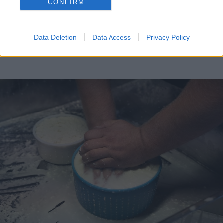
Soha nem volt még ilyen meleg
CONFIRM
Budapesten
Data Deletion
Data Access
Privacy Policy