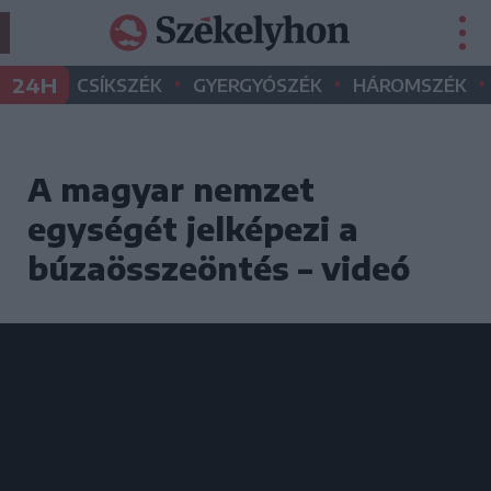
•
•
•
24H
CSÍKSZÉK
GYERGYÓSZÉK
HÁROMSZÉK
A magyar nemzet
egységét jelképezi a
búzaösszeöntés – videó