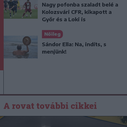
Nagy pofonba szaladt belé a
Kolozsvári CFR, kikapott a
Győr és a Loki is
Nőileg
Sándor Ella: Na, indíts, s
menjünk!
A rovat további cikkei