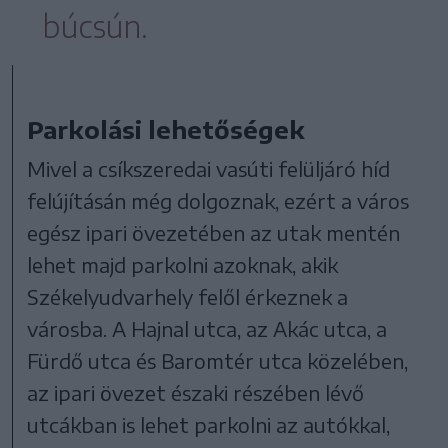
búcsún.
Parkolási lehetőségek
Mivel a csíkszeredai vasúti felüljáró híd
felújításán még dolgoznak, ezért a város
egész ipari övezetében az utak mentén
lehet majd parkolni azoknak, akik
Székelyudvarhely felől érkeznek a
városba. A Hajnal utca, az Akác utca, a
Fürdő utca és Baromtér utca közelében,
az ipari övezet északi részében lévő
utcákban is lehet parkolni az autókkal,