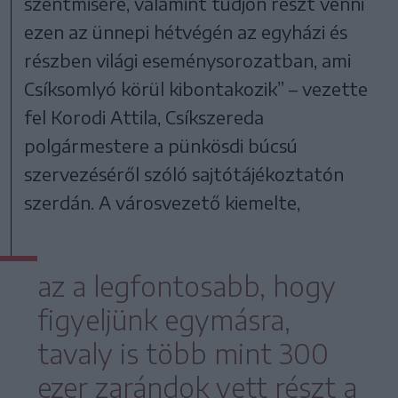
szentmisére, valamint tudjon részt venni
ezen az ünnepi hétvégén az egyházi és
részben világi eseménysorozatban, ami
Csíksomlyó körül kibontakozik” – vezette
fel Korodi Attila, Csíkszereda
polgármestere a pünkösdi búcsú
szervezéséről szóló sajtótájékoztatón
szerdán. A városvezető kiemelte,
az a legfontosabb, hogy
figyeljünk egymásra,
tavaly is több mint 300
ezer zarándok vett részt a