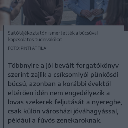
Sajtótájékoztatón ismertették a búcsúval
kapcsolatos tudnivalókat
FOTÓ: PINTI ATTILA
Többnyire a jól bevált forgatókönyv
szerint zajlik a csíksomlyói pünkösdi
búcsú, azonban a korábbi évektől
eltérően idén nem engedélyezik a
lovas szekerek feljutását a nyeregbe,
csak külön városházi jóváhagyással,
például a fúvós zenekaroknak.