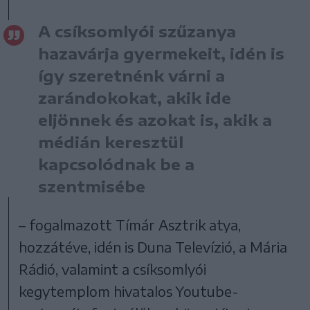
A csíksomlyói szűzanya
hazavárja gyermekeit, idén is
így szeretnénk várni a
zarándokokat, akik ide
eljönnek és azokat is, akik a
médián keresztül
kapcsolódnak be a
szentmisébe
– fogalmazott Tímár Asztrik atya,
hozzátéve, idén is Duna Televízió, a Mária
Rádió, valamint a csíksomlyói
kegytemplom hivatalos Youtube-