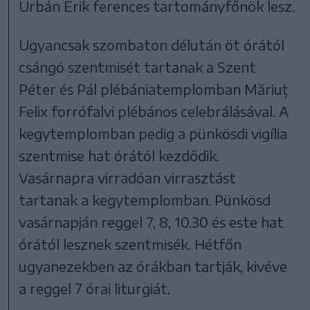
Urbán Erik ferences tartományfőnök lesz.
Ugyancsak szombaton délután öt órától
csángó szentmisét tartanak a Szent
Péter és Pál plébániatemplomban Măriuț
Felix forrófalvi plébános celebrálásával. A
kegytemplomban pedig a pünkösdi vigília
szentmise hat órától kezdődik.
Vasárnapra virradóan virrasztást
tartanak a kegytemplomban. Pünkösd
vasárnapján reggel 7, 8, 10.30 és este hat
órától lesznek szentmisék. Hétfőn
ugyanezekben az órákban tartják, kivéve
a reggel 7 órai liturgiát.