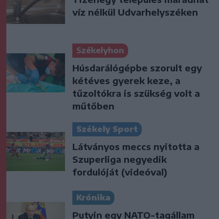
víz nélkül Udvarhelyszéken
Székelyhon
Húsdarálógépbe szorult egy
kétéves gyerek keze, a
tűzoltókra is szükség volt a
műtőben
Székely Sport
Látványos meccs nyitotta a
Szuperliga negyedik
fordulóját (videóval)
Krónika
Putyin egy NATO-tagállam