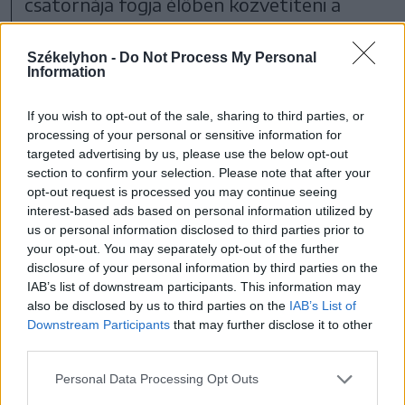
csatornája fogja élőben közvetíteni a
szentmisét.
Székelyhon -
Do Not Process My Personal
Information
A mottó kiválasztásáról
If you wish to opt-out of the sale, sharing to third parties, or
„Nyolcszáz éve annak, hogy jóváhagyták a
processing of your personal or sensitive information for
ferences regulát, és ezért gondoltuk úgy,
targeted advertising by us, please use the below opt-out
section to confirm your selection. Please note that after your
hogy Assisi Szent Ferenc atyánktól
opt-out request is processed you may continue seeing
választunk mottót:
interest-based ads based on personal information utilized by
us or personal information disclosed to third parties prior to
your opt-out. You may separately opt-out of the further
disclosure of your personal information by third parties on the
Üdvözlégy, ki szűz lévén
IAB’s list of downstream participants. This information may
templommá lettél!”
also be disclosed by us to third parties on the
IAB’s List of
Downstream Participants
that may further disclose it to other
third parties.
– magyarázta Asztrik atya. Hozzátette, a
Personal Data Processing Opt Outs
pünkösdi búcsú ezen jelmondatához