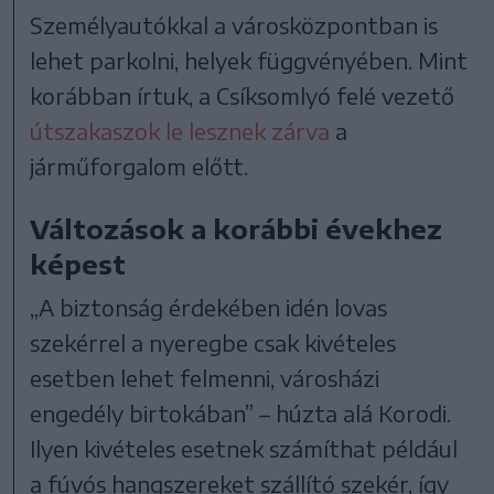
Személyautókkal a városközpontban is
lehet parkolni, helyek függvényében. Mint
korábban írtuk, a Csíksomlyó felé vezető
útszakaszok le lesznek zárva
a
járműforgalom előtt.
Változások a korábbi évekhez
képest
„A biztonság érdekében idén lovas
szekérrel a nyeregbe csak kivételes
esetben lehet felmenni, városházi
engedély birtokában” – húzta alá Korodi.
Ilyen kivételes esetnek számíthat például
a fúvós hangszereket szállító szekér, így