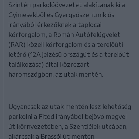
Szintén parkolóövezetet alakítanak ki a
Gyimesekből és Gyergyószentmiklós
irányából érkezőknek a taplocai
körforgalom, a Román Autófelügyelet
(RAR) közeli körforgalom és a terelőúti
letérő (12A jelzésű országút és a terelőút
találkozása) által közrezárt
háromszögben, az utak mentén.
Ugyancsak az utak mentén lesz lehetőség
parkolni a Fitód irányából bejövő megyei
út környezetében, a Szentlélek utcában,
akárcsak a Brassói út mentén.