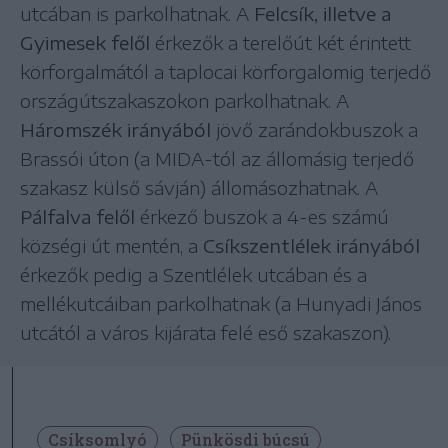
utcában is parkolhatnak. A
Felcsík, illetve a
Gyimesek felől
érkezők a terelőút két érintett
körforgalmától a taplocai körforgalomig terjedő
országútszakaszokon parkolhatnak. A
Háromszék irányából
jövő zarándokbuszok a
Brassói úton (a MIDA-tól az állomásig terjedő
szakasz külső sávján) állomásozhatnak. A
Pálfalva felől
érkező buszok a 4-es számú
községi út mentén, a
Csíkszentlélek irányából
érkezők pedig a Szentlélek utcában és a
mellékutcáiban parkolhatnak (a Hunyadi János
utcától a város kijárata felé eső szakaszon).
Csíksomlyó
Pünkösdi búcsú