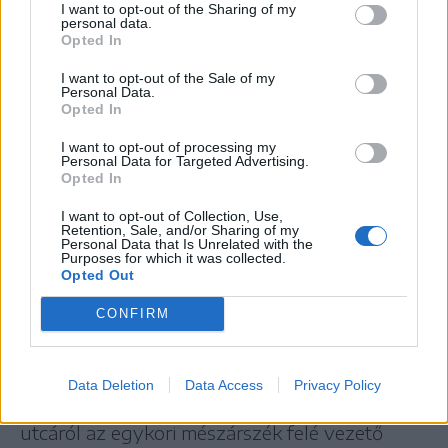
kapcsolódik majd a szentbeszéd is. A
I want to opt-out of the Sharing of my
personal data.
búcsún jelen lesz a ferences rend két
Opted In
neves elöljárója Olaszországból: Massimo
I want to opt-out of the Sale of my
Personal Data.
Fusarelli atya és Albert Schmucki atya.
Opted In
I want to opt-out of processing my
Personal Data for Targeted Advertising.
Opted In
Autóbuszok számára kijelölt parkolók
I want to opt-out of Collection, Use,
Retention, Sale, and/or Sharing of my
Personal Data that Is Unrelated with the
Az autóbuszok parkolása idén is szervezetten,
Purposes for which it was collected.
Opted Out
hatósági segítséggel történik – írja a városháza
közleményében. A nyugati irányból,
CONFIRM
Székelyudvarhely felől
érkező buszok a Hajnal,
az Akác, a Fürdő és a Baromtér utcákban,
Data Deletion
Data Access
Privacy Policy
továbbá az ipari övezet északi részén, a Rét
utcáról az egykori mészárszék felé vezető