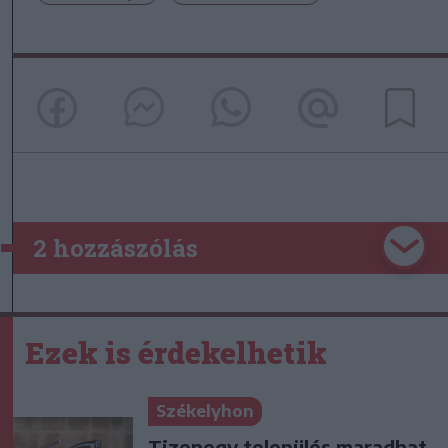
2 hozzászólás
Ezek is érdekelhetik
Székelyhon
Tizenegy település maradhat