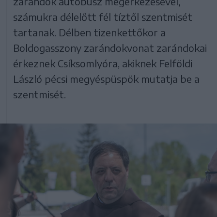
zarándok autóbusz megérkezésével,
számukra délelőtt fél tíztől szentmisét
tartanak. Délben tizenkettőkor a
Boldogasszony zarándokvonat zarándokai
érkeznek Csíksomlyóra, akiknek Felföldi
László pécsi megyéspüspök mutatja be a
szentmisét.