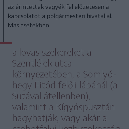
az érintettek vegyék fel előzetesen a
kapcsolatot a polgármesteri hivatallal.
Más esetekben
a lovas szekereket a
Szentlélek utca
környezetében, a Somlyó-
hegy Fitód felőli lábánál (a
Sutával átellenben),
valamint a Kígyóspusztán
hagyhatják, vagy akár a
csobotfalvi közbirtokosság