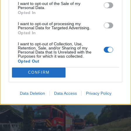
I want to opt-out of the Sale of my
Personal Data.
Opted In
I want to opt-out of processing my
Personal Data for Targeted Advertising.
Opted In
2026. augusztus 01., szombat
I want to opt-out of Collection, Use,
Retention, Sale, and/or Sharing of my
Lesodródott az útról egy autó
Personal Data that Is Unrelated with the
Purposes for which it was collected.
Csíkszereda kijáratánál – frissítve
Opted Out
CONFIRM
Data Deletion
Data Access
Privacy Policy