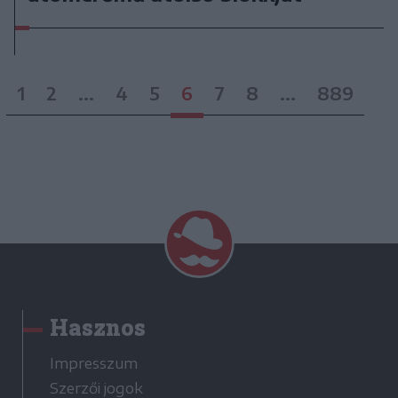
1
2
...
4
5
6
7
8
...
889
Hasznos
Impresszum
Szerzői jogok