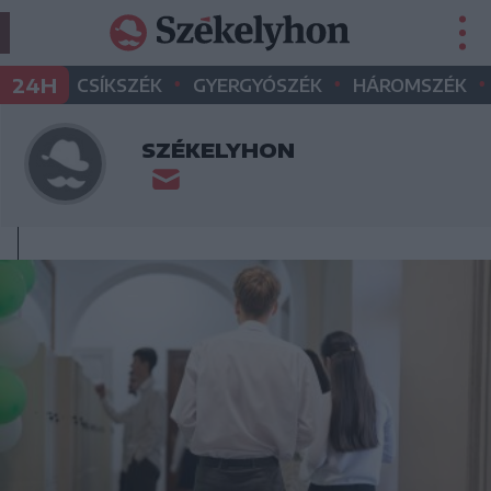
•
•
•
24H
CSÍKSZÉK
GYERGYÓSZÉK
HÁROMSZÉK
SZÉKELYHON