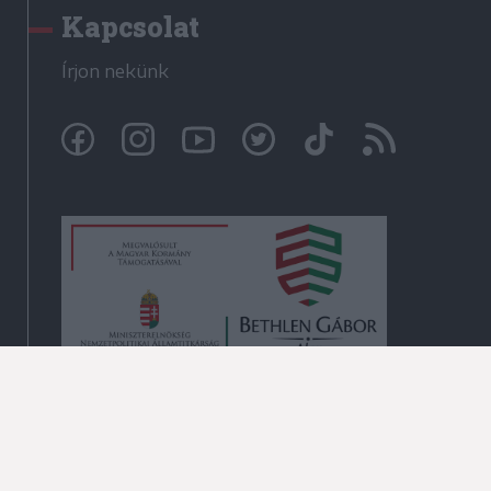
Kapcsolat
Írjon nekünk
© Székelyhon.ro 2009-2026
Minden jog fenntartva!