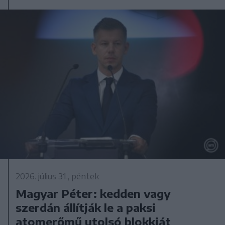
2026. július 31., péntek
Magyar Péter: kedden vagy
szerdán állítják le a paksi
atomerőmű utolsó blokkját