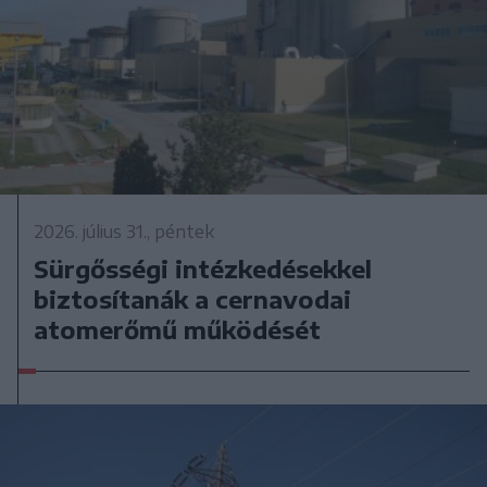
2026. július 31., péntek
Sürgősségi intézkedésekkel
biztosítanák a cernavodai
atomerőmű működését