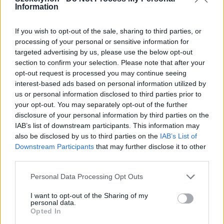
Information
If you wish to opt-out of the sale, sharing to third parties, or
processing of your personal or sensitive information for
2026. augusztus 02., vasárnap
targeted advertising by us, please use the below opt-out
section to confirm your selection. Please note that after your
Lekapcsolták az utolsó előtti
opt-out request is processed you may continue seeing
paksi blokkot, ma teljesen
interest-based ads based on personal information utilized by
leállhat az atomerőmű
us or personal information disclosed to third parties prior to
your opt-out. You may separately opt-out of the further
disclosure of your personal information by third parties on the
IAB’s list of downstream participants. This information may
also be disclosed by us to third parties on the
IAB’s List of
Downstream Participants
that may further disclose it to other
third parties.
Personal Data Processing Opt Outs
I want to opt-out of the Sharing of my
personal data.
Opted In