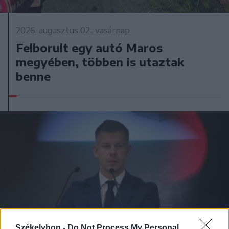
2026. augusztus 02., vasárnap
Felborult egy autó Maros
megyében, többen is utaztak
benne
Székelyhon -
Do Not Process My Personal