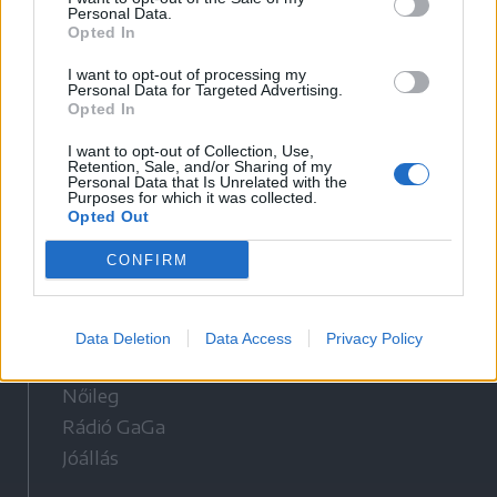
Personal Data.
Opted In
Látogatottsági adatok
I want to opt-out of processing my
Personal Data for Targeted Advertising.
Opted In
Sütibeállítások
I want to opt-out of Collection, Use,
Médiatér
Retention, Sale, and/or Sharing of my
Personal Data that Is Unrelated with the
Purposes for which it was collected.
Székely Sport
Opted Out
Liget
CONFIRM
Krónika
Bihari Napló
Erdélyi Napló
Data Deletion
Data Access
Privacy Policy
Főtér
Nőileg
Rádió GaGa
Jóállás