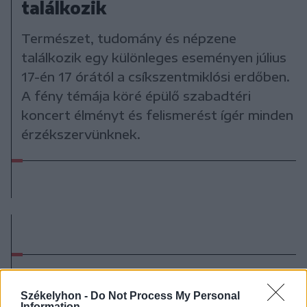
találkozik
Természet, tudomány és népzene
találkozik egy különleges eseményen július
17-én 17 órától a csíkszentmiklósi erdőben.
A fény témája köré épülő szabadtéri
koncert élményt és felismerést ígér minden
érzékszervünknek.
Korábbi cikkek betöltése
Székelyhon -
Do Not Process My Personal
Information