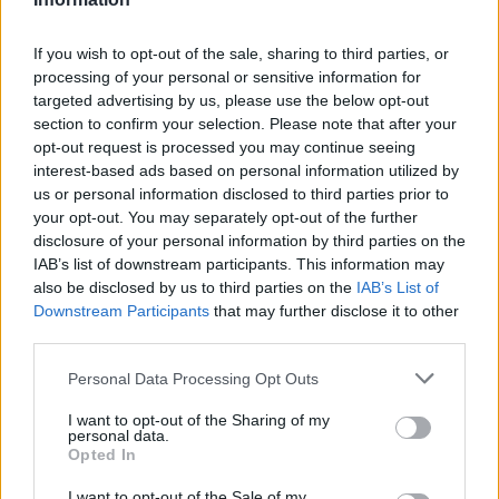
If you wish to opt-out of the sale, sharing to third parties, or
processing of your personal or sensitive information for
targeted advertising by us, please use the below opt-out
section to confirm your selection. Please note that after your
opt-out request is processed you may continue seeing
interest-based ads based on personal information utilized by
us or personal information disclosed to third parties prior to
Hasznos
your opt-out. You may separately opt-out of the further
disclosure of your personal information by third parties on the
IAB’s list of downstream participants. This information may
Impresszum
also be disclosed by us to third parties on the
IAB’s List of
Szerzői jogok
Downstream Participants
that may further disclose it to other
Adatvédelmi tájékoztató
third parties.
Cookie-kezelési tájékoztató
Personal Data Processing Opt Outs
Hozzászólási szabályzat
I want to opt-out of the Sharing of my
Nyomtatott lapjaink archívuma
personal data.
Székely Hírmondó archívuma
Opted In
Médiaajánlat
I want to opt-out of the Sale of my