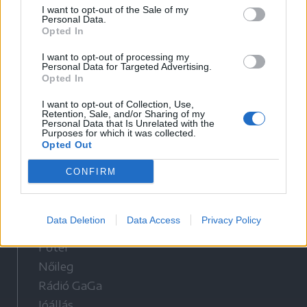
I want to opt-out of the Sale of my
Médiaajánlat
Personal Data.
Opted In
Látogatottsági adatok
I want to opt-out of processing my
Personal Data for Targeted Advertising.
Opted In
Sütibeállítások
I want to opt-out of Collection, Use,
Retention, Sale, and/or Sharing of my
Médiatér
Personal Data that Is Unrelated with the
Purposes for which it was collected.
Opted Out
Székely Sport
Liget
CONFIRM
Krónika
Bihari Napló
Data Deletion
Data Access
Privacy Policy
Erdélyi Napló
Főtér
Nőileg
Rádió GaGa
Jóállás