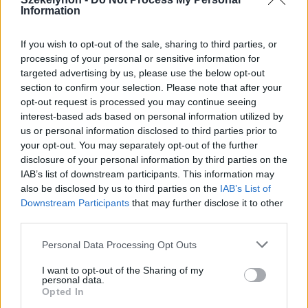
Information
If you wish to opt-out of the sale, sharing to third parties, or
processing of your personal or sensitive information for
targeted advertising by us, please use the below opt-out
section to confirm your selection. Please note that after your
opt-out request is processed you may continue seeing
interest-based ads based on personal information utilized by
us or personal information disclosed to third parties prior to
your opt-out. You may separately opt-out of the further
Hasznos
disclosure of your personal information by third parties on the
IAB’s list of downstream participants. This information may
Impresszum
also be disclosed by us to third parties on the
IAB’s List of
Downstream Participants
that may further disclose it to other
Szerzői jogok
third parties.
Adatvédelmi tájékoztató
Cookie-kezelési tájékoztató
Personal Data Processing Opt Outs
Hozzászólási szabályzat
I want to opt-out of the Sharing of my
personal data.
Nyomtatott lapjaink archívuma
Opted In
Székely Hírmondó archívuma