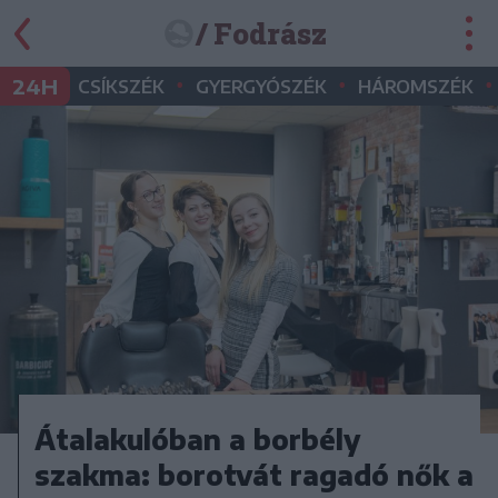
/ Fodrász
•
•
•
24H
CSÍKSZÉK
GYERGYÓSZÉK
HÁROMSZÉK
Átalakulóban a borbély
szakma: borotvát ragadó nők a