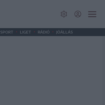
•
•
•
SPORT
LIGET
RÁDIÓ
JÓÁLLÁS