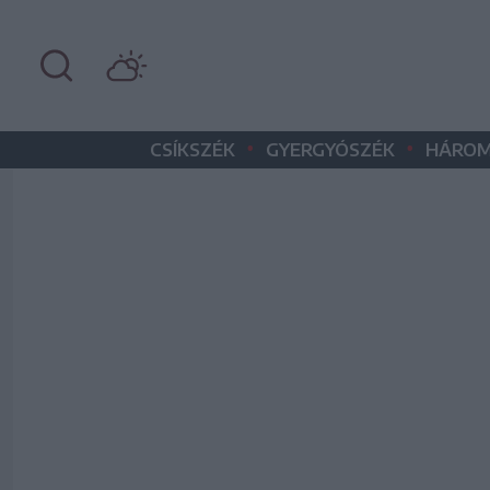
•
•
CSÍKSZÉK
GYERGYÓSZÉK
HÁROM