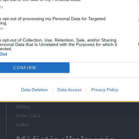
In
to opt-out of processing my Personal Data for Targeted
ing.
In
Médiatér
o opt-out of Collection, Use, Retention, Sale, and/or Sharing
ersonal Data that Is Unrelated with the Purposes for which it
lected.
Székely Sport
Out
Liget
CONFIRM
Krónika
Bihari Napló
Erdélyi Napló
Data Deletion
Data Access
Privacy Policy
Főtér
Nőileg
Rádió GaGa
Jóállás