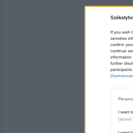
Székelyh
If you wish 
sensitive in
confirm you
continue se
information 
further disc
participants
Downstream 
Persona
I want t
Opted 
I want t