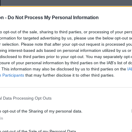
E-mail-cím
on -
Do Not Process My Personal Information
to opt-out of the sale, sharing to third parties, or processing of your per
Jelszó
formation for targeted advertising by us, please use the below opt-out s
r selection. Please note that after your opt-out request is processed y
eing interest-based ads based on personal information utilized by us or
disclosed to third parties prior to your opt-out. You may separately opt-
Elfelejtette a jelszavát?
losure of your personal information by third parties on the IAB’s list of
. This information may also be disclosed by us to third parties on the
IA
Participants
that may further disclose it to other third parties.
BEJELENTKEZÉS
Regisztráció
l Data Processing Opt Outs
o opt-out of the Sharing of my personal data.
In
o opt-out of the Sale of my Personal Data.