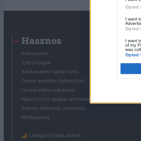
Opted 
I want 
Advertis
Opted 
Hasznos
I want t
of my P
was col
Impresszum
Opted 
Szerzői jogok
Adatvédelmi tájékoztató
Cookie-kezelési tájékoztató
Hozzászólási szabályzat
Nyomtatott lapjaink archívuma
Székely Hírmondó archívuma
Médiaajánlat
Látogatottsági adatok