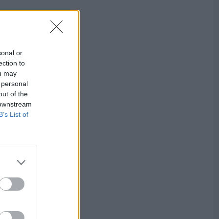
sonal or
ection to
ou may
 personal
out of the
 downstream
B’s List of