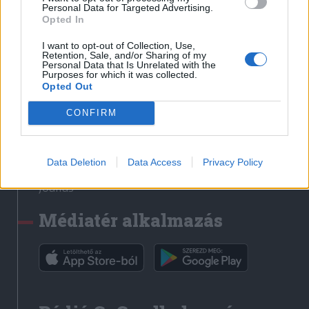
Médiatér
Personal Data for Targeted Advertising.
Opted In
Székely Sport
I want to opt-out of Collection, Use,
Liget
Retention, Sale, and/or Sharing of my
Personal Data that Is Unrelated with the
Krónika
Purposes for which it was collected.
Opted Out
Bihari Napló
Erdélyi Napló
CONFIRM
Főtér
Nőileg
Data Deletion
Data Access
Privacy Policy
Rádió GaGa
Jóállás
Médiatér alkalmazás