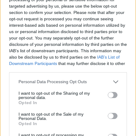
targeted advertising by us, please use the below opt-out
section to confirm your selection. Please note that after your
Hasznos
opt-out request is processed you may continue seeing
interest-based ads based on personal information utilized by
Impresszum
us or personal information disclosed to third parties prior to
your opt-out. You may separately opt-out of the further
Szerzői jogok
disclosure of your personal information by third parties on the
Adatvédelmi tájékoztató
IAB’s list of downstream participants. This information may
Cookie-kezelési tájékoztató
also be disclosed by us to third parties on the
IAB’s List of
Downstream Participants
that may further disclose it to other
Hozzászólási szabályzat
third parties.
Nyomtatott lapjaink archívuma
Székely Hírmondó archívuma
Personal Data Processing Opt Outs
Médiaajánlat
I want to opt-out of the Sharing of my
personal data.
Opted In
Látogatottsági adatok
I want to opt-out of the Sale of my
Personal Data.
Sütibeállítások
Opted In
I want to opt-out of processing my