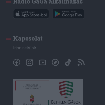
Rádió GaGa alkalmazás
Kapcsolat
Írjon nekünk