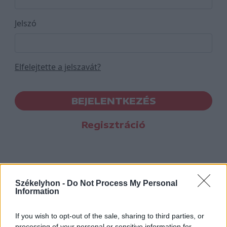
Jelszó
Elfelejtette a jelszavát?
BEJELENTKEZÉS
Regisztráció
Székelyhon -
Do Not Process My Personal
Information
If you wish to opt-out of the sale, sharing to third parties, or
processing of your personal or sensitive information for