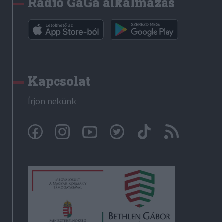
Rádió GaGa alkalmazás
Kapcsolat
Írjon nekünk