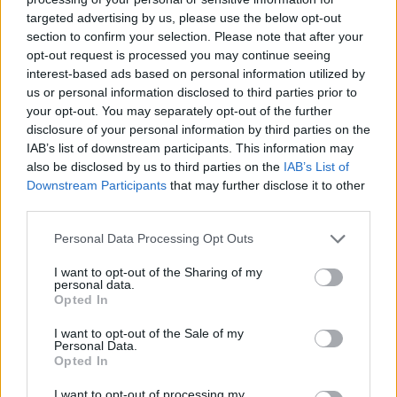
targeted advertising by us, please use the below opt-out
section to confirm your selection. Please note that after your
Hasznos
opt-out request is processed you may continue seeing
interest-based ads based on personal information utilized by
Impresszum
us or personal information disclosed to third parties prior to
your opt-out. You may separately opt-out of the further
Szerzői jogok
disclosure of your personal information by third parties on the
Adatvédelmi tájékoztató
IAB’s list of downstream participants. This information may
Cookie-kezelési tájékoztató
also be disclosed by us to third parties on the
IAB’s List of
Downstream Participants
that may further disclose it to other
Hozzászólási szabályzat
third parties.
Nyomtatott lapjaink archívuma
Székely Hírmondó archívuma
Personal Data Processing Opt Outs
Médiaajánlat
I want to opt-out of the Sharing of my
personal data.
Opted In
Látogatottsági adatok
I want to opt-out of the Sale of my
Personal Data.
Sütibeállítások
Opted In
I want to opt-out of processing my