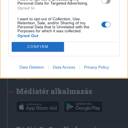
Médiatér
Personal Data for Targeted Advertising.
Opted In
Székely Sport
I want to opt-out of Collection, Use,
Liget
Retention, Sale, and/or Sharing of my
Personal Data that Is Unrelated with the
Krónika
Purposes for which it was collected.
Opted Out
Bihari Napló
Erdélyi Napló
CONFIRM
Főtér
Nőileg
Data Deletion
Data Access
Privacy Policy
Rádió GaGa
Jóállás
Médiatér alkalmazás