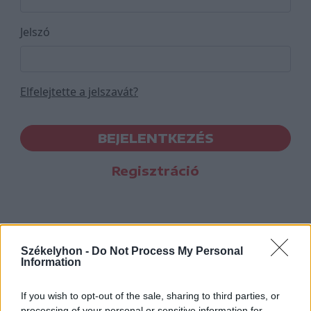
Jelszó
Elfelejtette a jelszavát?
BEJELENTKEZÉS
Regisztráció
Székelyhon -
Do Not Process My Personal
Information
If you wish to opt-out of the sale, sharing to third parties, or
processing of your personal or sensitive information for