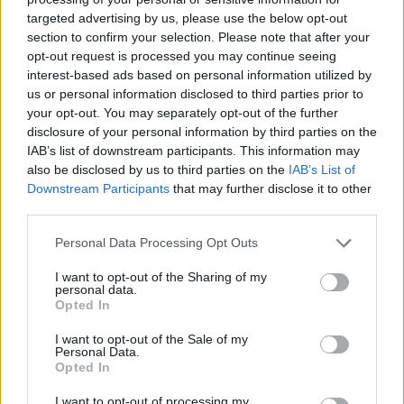
targeted advertising by us, please use the below opt-out
section to confirm your selection. Please note that after your
Hasznos
opt-out request is processed you may continue seeing
interest-based ads based on personal information utilized by
Impresszum
us or personal information disclosed to third parties prior to
your opt-out. You may separately opt-out of the further
Szerzői jogok
disclosure of your personal information by third parties on the
Adatvédelmi tájékoztató
IAB’s list of downstream participants. This information may
Cookie-kezelési tájékoztató
also be disclosed by us to third parties on the
IAB’s List of
Downstream Participants
that may further disclose it to other
Hozzászólási szabályzat
third parties.
Nyomtatott lapjaink archívuma
Székely Hírmondó archívuma
Personal Data Processing Opt Outs
Médiaajánlat
I want to opt-out of the Sharing of my
personal data.
Opted In
Látogatottsági adatok
I want to opt-out of the Sale of my
Personal Data.
Sütibeállítások
Opted In
I want to opt-out of processing my