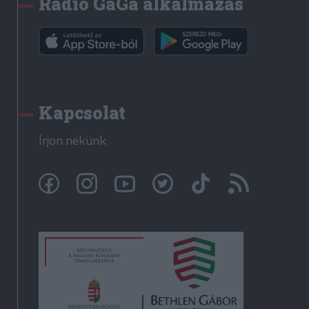
Rádió GaGa alkalmazás
Kapcsolat
Írjon nekünk