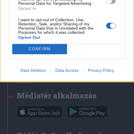
Médiatér
Personal Data for Targeted Advertising.
Opted In
Székely Sport
I want to opt-out of Collection, Use,
Liget
Retention, Sale, and/or Sharing of my
Personal Data that Is Unrelated with the
Krónika
Purposes for which it was collected.
Opted Out
Bihari Napló
Erdélyi Napló
CONFIRM
Főtér
Nőileg
Data Deletion
Data Access
Privacy Policy
Rádió GaGa
Jóállás
Médiatér alkalmazás