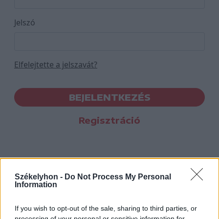
Jelszó
Elfelejtette a jelszavát?
BEJELENTKEZÉS
Regisztráció
Székelyhon -
Do Not Process My Personal
Information
If you wish to opt-out of the sale, sharing to third parties, or
processing of your personal or sensitive information for