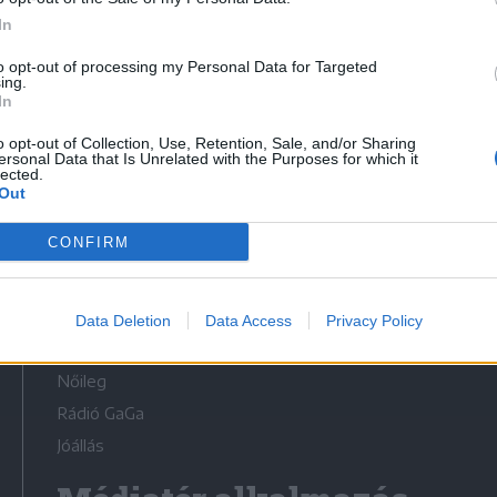
In
to opt-out of processing my Personal Data for Targeted
ing.
In
Médiatér
o opt-out of Collection, Use, Retention, Sale, and/or Sharing
ersonal Data that Is Unrelated with the Purposes for which it
lected.
Székely Sport
Out
Liget
CONFIRM
Krónika
Bihari Napló
Erdélyi Napló
Data Deletion
Data Access
Privacy Policy
Főtér
Nőileg
Rádió GaGa
Jóállás