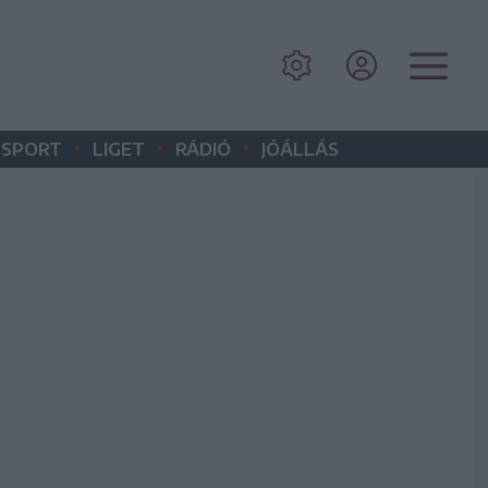
•
•
•
SPORT
LIGET
RÁDIÓ
JÓÁLLÁS