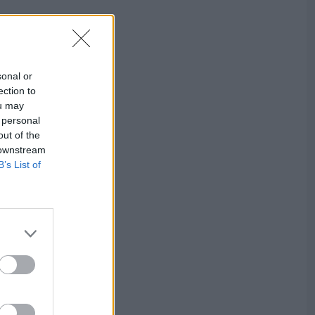
sonal or
ection to
ou may
 personal
out of the
 downstream
B’s List of