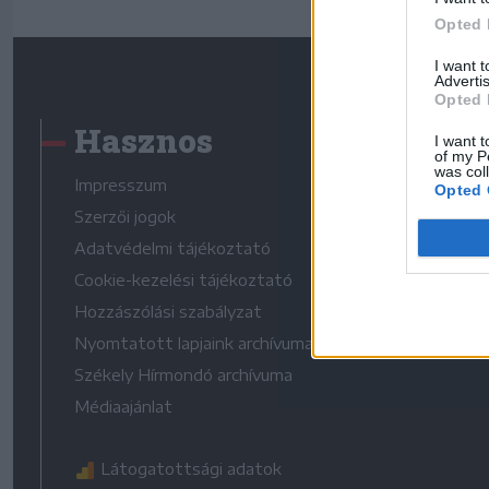
Opted 
I want 
Advertis
Opted 
Hasznos
I want t
of my P
was col
Impresszum
Opted 
Szerzői jogok
Adatvédelmi tájékoztató
Cookie-kezelési tájékoztató
Hozzászólási szabályzat
Nyomtatott lapjaink archívuma
Székely Hírmondó archívuma
Médiaajánlat
Látogatottsági adatok