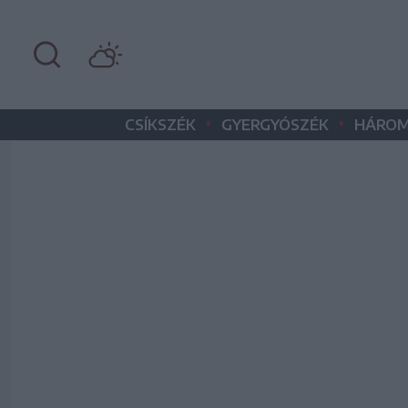
•
•
CSÍKSZÉK
GYERGYÓSZÉK
HÁROM