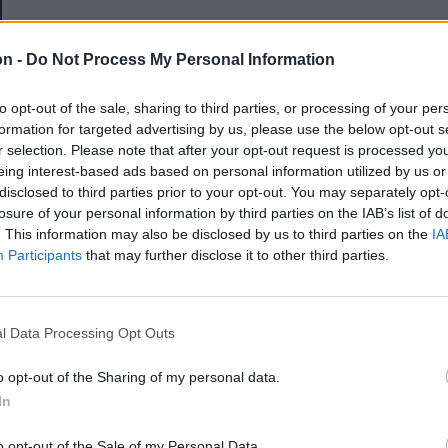
E-mail-cím
on -
Do Not Process My Personal Information
to opt-out of the sale, sharing to third parties, or processing of your per
Jelszó
formation for targeted advertising by us, please use the below opt-out s
r selection. Please note that after your opt-out request is processed y
eing interest-based ads based on personal information utilized by us or
disclosed to third parties prior to your opt-out. You may separately opt-
Elfelejtette a jelszavát?
losure of your personal information by third parties on the IAB’s list of
. This information may also be disclosed by us to third parties on the
IA
Participants
that may further disclose it to other third parties.
BEJELENTKEZÉS
Regisztráció
l Data Processing Opt Outs
o opt-out of the Sharing of my personal data.
In
o opt-out of the Sale of my Personal Data.