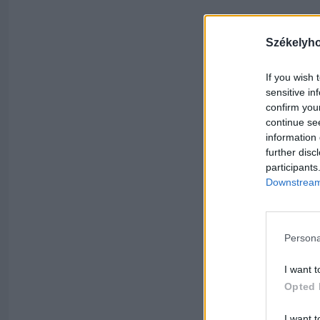
Székelyh
If you wish 
sensitive in
confirm you
continue se
information 
further disc
participants
Downstream 
Persona
I want t
Opted 
I want t