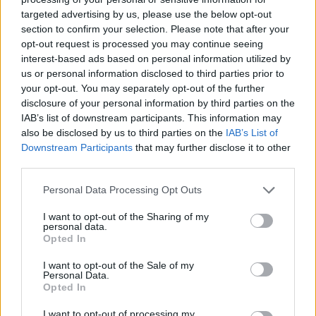
targeted advertising by us, please use the below opt-out
section to confirm your selection. Please note that after your
Hasznos
opt-out request is processed you may continue seeing
interest-based ads based on personal information utilized by
Impresszum
us or personal information disclosed to third parties prior to
your opt-out. You may separately opt-out of the further
Szerzői jogok
disclosure of your personal information by third parties on the
Adatvédelmi tájékoztató
IAB’s list of downstream participants. This information may
Cookie-kezelési tájékoztató
also be disclosed by us to third parties on the
IAB’s List of
Downstream Participants
that may further disclose it to other
Hozzászólási szabályzat
third parties.
Nyomtatott lapjaink archívuma
Székely Hírmondó archívuma
Personal Data Processing Opt Outs
Médiaajánlat
I want to opt-out of the Sharing of my
personal data.
Opted In
Látogatottsági adatok
I want to opt-out of the Sale of my
Personal Data.
Sütibeállítások
Opted In
I want to opt-out of processing my