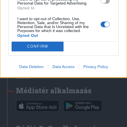
Médiatér
Personal Data for Targeted Advertising.
Opted In
Székely Sport
I want to opt-out of Collection, Use,
Liget
Retention, Sale, and/or Sharing of my
Personal Data that Is Unrelated with the
Krónika
Purposes for which it was collected.
Opted Out
Bihari Napló
Erdélyi Napló
CONFIRM
Főtér
Nőileg
Data Deletion
Data Access
Privacy Policy
Rádió GaGa
Jóállás
Médiatér alkalmazás