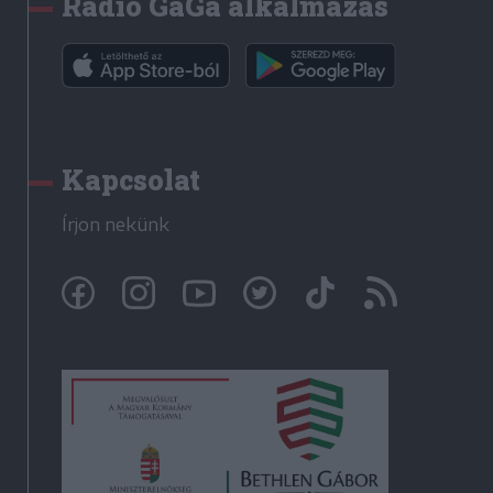
Rádió GaGa alkalmazás
Kapcsolat
Írjon nekünk