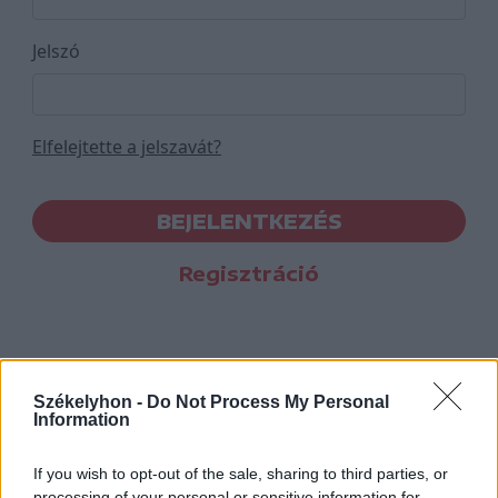
Jelszó
Elfelejtette a jelszavát?
BEJELENTKEZÉS
Regisztráció
Székelyhon -
Do Not Process My Personal
Information
If you wish to opt-out of the sale, sharing to third parties, or
processing of your personal or sensitive information for