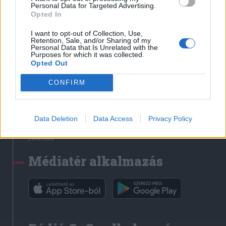
Médiatér
Personal Data for Targeted Advertising.
Opted In
Székely Sport
I want to opt-out of Collection, Use,
Liget
Retention, Sale, and/or Sharing of my
Personal Data that Is Unrelated with the
Krónika
Purposes for which it was collected.
Opted Out
Bihari Napló
Erdélyi Napló
CONFIRM
Főtér
Nőileg
Data Deletion
Data Access
Privacy Policy
Rádió GaGa
Jóállás
Médiatér alkalmazás