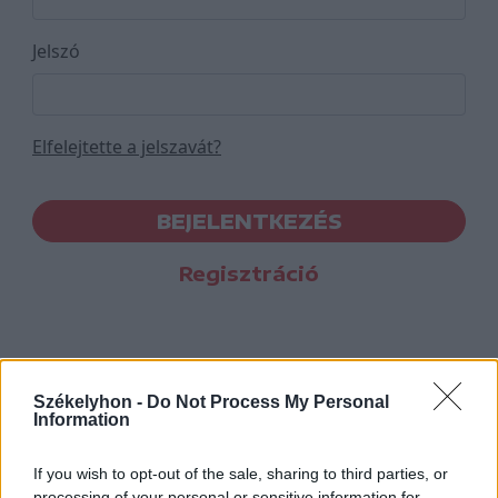
Jelszó
Elfelejtette a jelszavát?
BEJELENTKEZÉS
Regisztráció
Székelyhon -
Do Not Process My Personal
Information
If you wish to opt-out of the sale, sharing to third parties, or
processing of your personal or sensitive information for