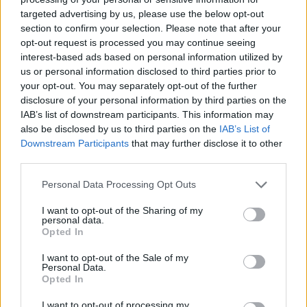
targeted advertising by us, please use the below opt-out
section to confirm your selection. Please note that after your
Hasznos
opt-out request is processed you may continue seeing
interest-based ads based on personal information utilized by
Impresszum
us or personal information disclosed to third parties prior to
your opt-out. You may separately opt-out of the further
Szerzői jogok
disclosure of your personal information by third parties on the
Adatvédelmi tájékoztató
IAB’s list of downstream participants. This information may
Cookie-kezelési tájékoztató
also be disclosed by us to third parties on the
IAB’s List of
Downstream Participants
that may further disclose it to other
Hozzászólási szabályzat
third parties.
Nyomtatott lapjaink archívuma
Székely Hírmondó archívuma
Personal Data Processing Opt Outs
Médiaajánlat
I want to opt-out of the Sharing of my
personal data.
Opted In
Látogatottsági adatok
I want to opt-out of the Sale of my
Personal Data.
Sütibeállítások
Opted In
I want to opt-out of processing my