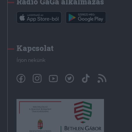
Rádió GaGa alkalmazás
Kapcsolat
Írjon nekünk