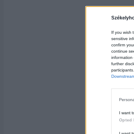
Székelyh
If you wish 
sensitive in
confirm you
continue se
information 
further disc
participants
Downstream 
Persona
I want t
Opted 
I want t