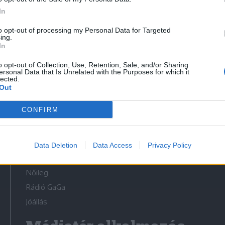
In
to opt-out of processing my Personal Data for Targeted
ing.
In
Médiatér
o opt-out of Collection, Use, Retention, Sale, and/or Sharing
ersonal Data that Is Unrelated with the Purposes for which it
lected.
Székely Sport
Out
Liget
CONFIRM
Krónika
Bihari Napló
Erdélyi Napló
Data Deletion
Data Access
Privacy Policy
Főtér
Nőileg
Rádió GaGa
Jóállás