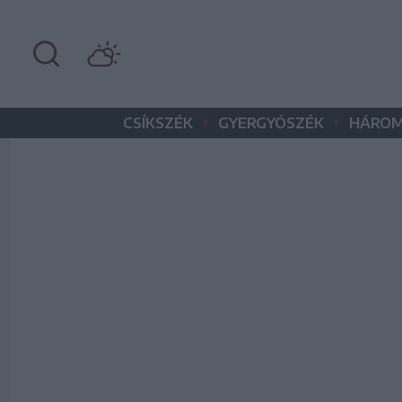
•
•
CSÍKSZÉK
GYERGYÓSZÉK
HÁROM