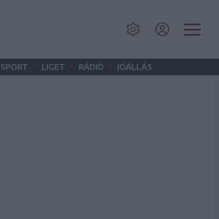
•
•
•
SPORT
LIGET
RÁDIÓ
JÓÁLLÁS