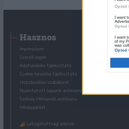
Opted 
I want 
Advertis
Opted 
Hasznos
I want t
of my P
was col
Impresszum
Opted 
Szerzői jogok
Adatvédelmi tájékoztató
Cookie-kezelési tájékoztató
Hozzászólási szabályzat
Nyomtatott lapjaink archívuma
Székely Hírmondó archívuma
Médiaajánlat
Látogatottsági adatok