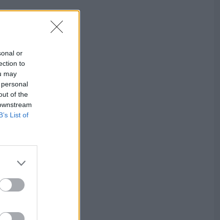
sonal or
ection to
ou may
 personal
out of the
 downstream
B’s List of