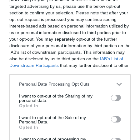
targeted advertising by us, please use the below opt-out
section to confirm your selection. Please note that after your
Hasznos
opt-out request is processed you may continue seeing
interest-based ads based on personal information utilized by
Impresszum
us or personal information disclosed to third parties prior to
your opt-out. You may separately opt-out of the further
Szerzői jogok
disclosure of your personal information by third parties on the
Adatvédelmi tájékoztató
IAB’s list of downstream participants. This information may
Cookie-kezelési tájékoztató
also be disclosed by us to third parties on the
IAB’s List of
Downstream Participants
that may further disclose it to other
Hozzászólási szabályzat
third parties.
Nyomtatott lapjaink archívuma
Székely Hírmondó archívuma
Personal Data Processing Opt Outs
Médiaajánlat
I want to opt-out of the Sharing of my
personal data.
Opted In
Látogatottsági adatok
I want to opt-out of the Sale of my
Personal Data.
Sütibeállítások
Opted In
I want to opt-out of processing my