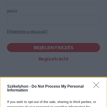
Jelszó
Elfelejtette a jelszavát?
BEJELENTKEZÉS
Regisztráció
Székelyhon -
Do Not Process My Personal
Information
If you wish to opt-out of the sale, sharing to third parties, or
processing of your personal or sensitive information for