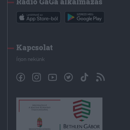
Rádió GaGa alkalmazás
Kapcsolat
Írjon nekünk