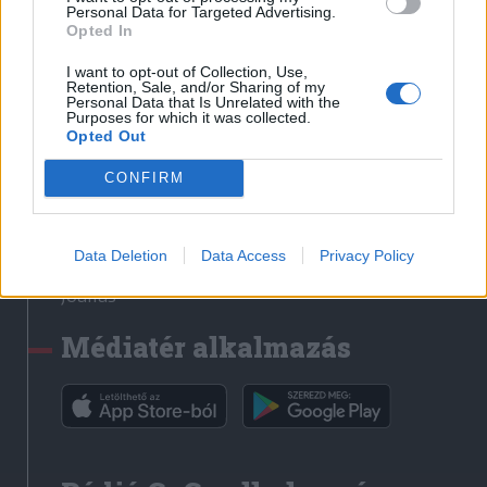
Médiatér
Personal Data for Targeted Advertising.
Opted In
Székely Sport
I want to opt-out of Collection, Use,
Liget
Retention, Sale, and/or Sharing of my
Personal Data that Is Unrelated with the
Krónika
Purposes for which it was collected.
Opted Out
Bihari Napló
Erdélyi Napló
CONFIRM
Főtér
Nőileg
Data Deletion
Data Access
Privacy Policy
Rádió GaGa
Jóállás
Médiatér alkalmazás