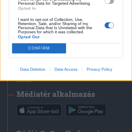
Médiatér
Personal Data for Targeted Advertising.
Opted In
Székely Sport
I want to opt-out of Collection, Use,
Liget
Retention, Sale, and/or Sharing of my
Personal Data that Is Unrelated with the
Krónika
Purposes for which it was collected.
Opted Out
Bihari Napló
Erdélyi Napló
CONFIRM
Főtér
Nőileg
Data Deletion
Data Access
Privacy Policy
Rádió GaGa
Jóállás
Médiatér alkalmazás