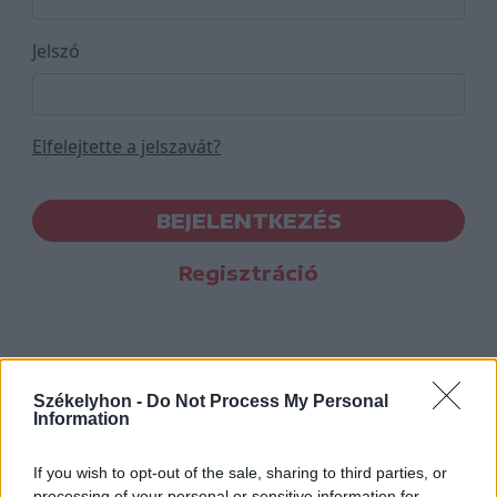
Jelszó
Elfelejtette a jelszavát?
BEJELENTKEZÉS
Regisztráció
Székelyhon -
Do Not Process My Personal
Information
If you wish to opt-out of the sale, sharing to third parties, or
processing of your personal or sensitive information for