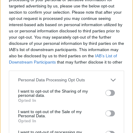
targeted advertising by us, please use the below opt-out
section to confirm your selection. Please note that after your
Hasznos
opt-out request is processed you may continue seeing
interest-based ads based on personal information utilized by
Impresszum
us or personal information disclosed to third parties prior to
your opt-out. You may separately opt-out of the further
Szerzői jogok
disclosure of your personal information by third parties on the
Adatvédelmi tájékoztató
IAB’s list of downstream participants. This information may
Cookie-kezelési tájékoztató
also be disclosed by us to third parties on the
IAB’s List of
Downstream Participants
that may further disclose it to other
Hozzászólási szabályzat
third parties.
Nyomtatott lapjaink archívuma
Székely Hírmondó archívuma
Personal Data Processing Opt Outs
Médiaajánlat
I want to opt-out of the Sharing of my
personal data.
Opted In
Látogatottsági adatok
I want to opt-out of the Sale of my
Personal Data.
Sütibeállítások
Opted In
I want to opt-out of processing my