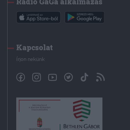
Rádió GaGa alkalmazás
Kapcsolat
Írjon nekünk