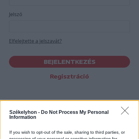
Jelszó
Elfelejtette a jelszavát?
BEJELENTKEZÉS
Regisztráció
Székelyhon -
Do Not Process My Personal
Information
If you wish to opt-out of the sale, sharing to third parties, or
processing of your personal or sensitive information for