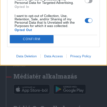
Médiatér
Personal Data for Targeted Advertising.
Opted In
Székely Sport
I want to opt-out of Collection, Use,
Liget
Retention, Sale, and/or Sharing of my
Personal Data that Is Unrelated with the
Krónika
Purposes for which it was collected.
Opted Out
Bihari Napló
Erdélyi Napló
CONFIRM
Főtér
Nőileg
Data Deletion
Data Access
Privacy Policy
Rádió GaGa
Jóállás
Médiatér alkalmazás