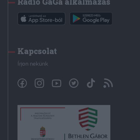
Rádió GaGa alkalmazás
Kapcsolat
Írjon nekünk