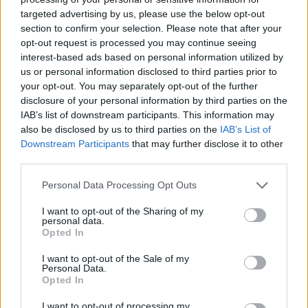
targeted advertising by us, please use the below opt-out
section to confirm your selection. Please note that after your
Hasznos
opt-out request is processed you may continue seeing
interest-based ads based on personal information utilized by
Impresszum
us or personal information disclosed to third parties prior to
your opt-out. You may separately opt-out of the further
Szerzői jogok
disclosure of your personal information by third parties on the
Adatvédelmi tájékoztató
IAB’s list of downstream participants. This information may
Cookie-kezelési tájékoztató
also be disclosed by us to third parties on the
IAB’s List of
Downstream Participants
that may further disclose it to other
Hozzászólási szabályzat
third parties.
Nyomtatott lapjaink archívuma
Székely Hírmondó archívuma
Personal Data Processing Opt Outs
Médiaajánlat
I want to opt-out of the Sharing of my
personal data.
Opted In
Látogatottsági adatok
I want to opt-out of the Sale of my
Personal Data.
Sütibeállítások
Opted In
I want to opt-out of processing my