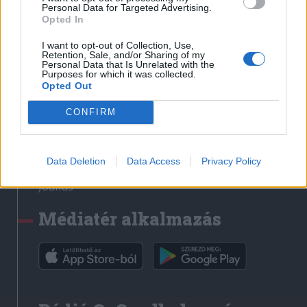
Médiatér
Personal Data for Targeted Advertising.
Opted In
Székely Sport
I want to opt-out of Collection, Use,
Liget
Retention, Sale, and/or Sharing of my
Personal Data that Is Unrelated with the
Krónika
Purposes for which it was collected.
Opted Out
Bihari Napló
Erdélyi Napló
CONFIRM
Főtér
Nőileg
Data Deletion
Data Access
Privacy Policy
Rádió GaGa
Jóállás
Médiatér alkalmazás