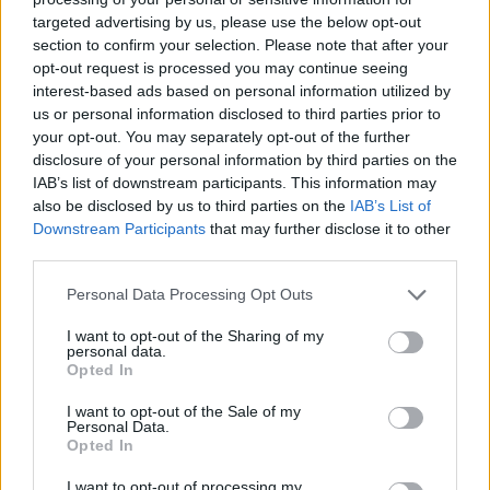
targeted advertising by us, please use the below opt-out
section to confirm your selection. Please note that after your
Hasznos
opt-out request is processed you may continue seeing
interest-based ads based on personal information utilized by
Impresszum
us or personal information disclosed to third parties prior to
your opt-out. You may separately opt-out of the further
Szerzői jogok
disclosure of your personal information by third parties on the
Adatvédelmi tájékoztató
IAB’s list of downstream participants. This information may
Cookie-kezelési tájékoztató
also be disclosed by us to third parties on the
IAB’s List of
Downstream Participants
that may further disclose it to other
Hozzászólási szabályzat
third parties.
Nyomtatott lapjaink archívuma
Székely Hírmondó archívuma
Personal Data Processing Opt Outs
Médiaajánlat
I want to opt-out of the Sharing of my
personal data.
Opted In
Látogatottsági adatok
I want to opt-out of the Sale of my
Personal Data.
Sütibeállítások
Opted In
I want to opt-out of processing my