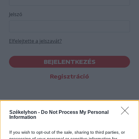
Jelszó
Elfelejtette a jelszavát?
BEJELENTKEZÉS
Regisztráció
Székelyhon -
Do Not Process My Personal
Information
If you wish to opt-out of the sale, sharing to third parties, or
processing of your personal or sensitive information for