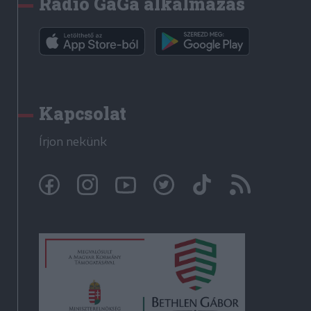
Rádió GaGa alkalmazás
Kapcsolat
Írjon nekünk