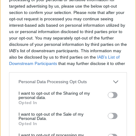
targeted advertising by us, please use the below opt-out
section to confirm your selection. Please note that after your
Hasznos
opt-out request is processed you may continue seeing
interest-based ads based on personal information utilized by
Impresszum
us or personal information disclosed to third parties prior to
your opt-out. You may separately opt-out of the further
Szerzői jogok
disclosure of your personal information by third parties on the
Adatvédelmi tájékoztató
IAB’s list of downstream participants. This information may
Cookie-kezelési tájékoztató
also be disclosed by us to third parties on the
IAB’s List of
Downstream Participants
that may further disclose it to other
Hozzászólási szabályzat
third parties.
Nyomtatott lapjaink archívuma
Székely Hírmondó archívuma
Personal Data Processing Opt Outs
Médiaajánlat
I want to opt-out of the Sharing of my
personal data.
Opted In
Látogatottsági adatok
I want to opt-out of the Sale of my
Personal Data.
Sütibeállítások
Opted In
I want to opt-out of processing my