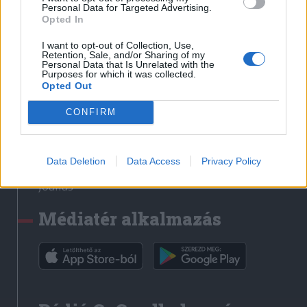
Médiatér
Personal Data for Targeted Advertising.
Opted In
Székely Sport
I want to opt-out of Collection, Use,
Liget
Retention, Sale, and/or Sharing of my
Personal Data that Is Unrelated with the
Krónika
Purposes for which it was collected.
Opted Out
Bihari Napló
Erdélyi Napló
CONFIRM
Főtér
Nőileg
Data Deletion
Data Access
Privacy Policy
Rádió GaGa
Jóállás
Médiatér alkalmazás