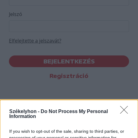
Jelszó
Elfelejtette a jelszavát?
BEJELENTKEZÉS
Regisztráció
Székelyhon -
Do Not Process My Personal
Information
If you wish to opt-out of the sale, sharing to third parties, or
processing of your personal or sensitive information for