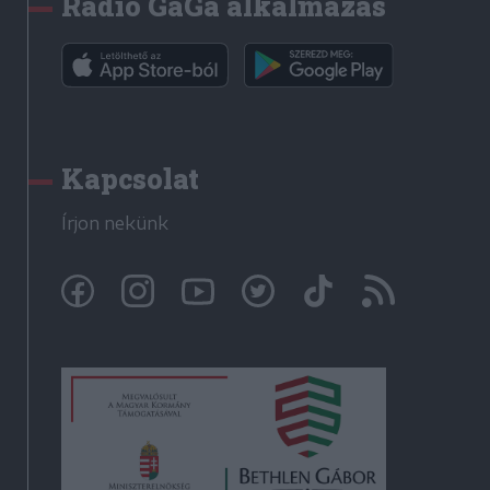
Rádió GaGa alkalmazás
Kapcsolat
Írjon nekünk