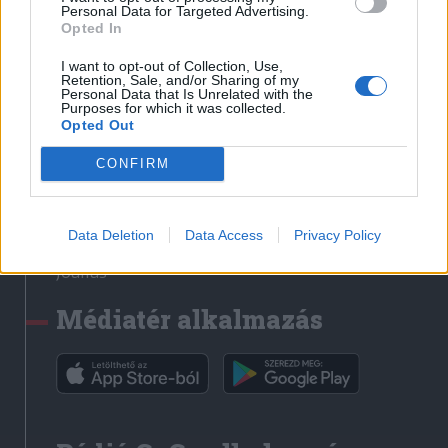
Médiatér
Personal Data for Targeted Advertising.
Opted In
Székely Sport
I want to opt-out of Collection, Use,
Liget
Retention, Sale, and/or Sharing of my
Personal Data that Is Unrelated with the
Krónika
Purposes for which it was collected.
Opted Out
Bihari Napló
Erdélyi Napló
CONFIRM
Főtér
Nőileg
Data Deletion
Data Access
Privacy Policy
Rádió GaGa
Jóállás
Médiatér alkalmazás