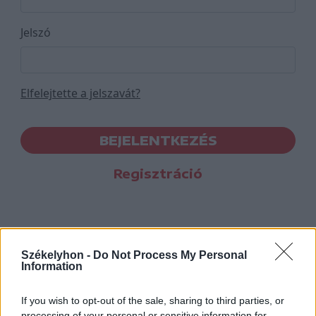
Jelszó
Elfelejtette a jelszavát?
BEJELENTKEZÉS
Regisztráció
Székelyhon -
Do Not Process My Personal
Information
If you wish to opt-out of the sale, sharing to third parties, or
processing of your personal or sensitive information for