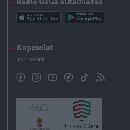
Rádió GaGa alkalmazás
Kapcsolat
Írjon nekünk