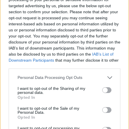
targeted advertising by us, please use the below opt-out
section to confirm your selection. Please note that after your
Hasznos
opt-out request is processed you may continue seeing
interest-based ads based on personal information utilized by
Impresszum
us or personal information disclosed to third parties prior to
your opt-out. You may separately opt-out of the further
Szerzői jogok
disclosure of your personal information by third parties on the
Adatvédelmi tájékoztató
IAB’s list of downstream participants. This information may
Cookie-kezelési tájékoztató
also be disclosed by us to third parties on the
IAB’s List of
Downstream Participants
that may further disclose it to other
Hozzászólási szabályzat
third parties.
Nyomtatott lapjaink archívuma
Székely Hírmondó archívuma
Personal Data Processing Opt Outs
Médiaajánlat
I want to opt-out of the Sharing of my
personal data.
Opted In
Látogatottsági adatok
I want to opt-out of the Sale of my
Personal Data.
Sütibeállítások
Opted In
I want to opt-out of processing my