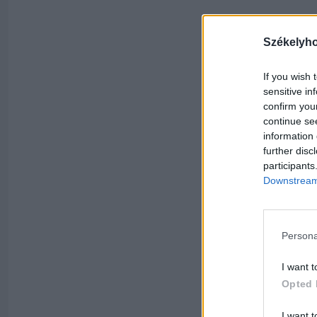
Székelyh
If you wish 
sensitive in
confirm you
continue se
information 
further disc
participants
Downstream 
Persona
I want t
Opted 
I want t