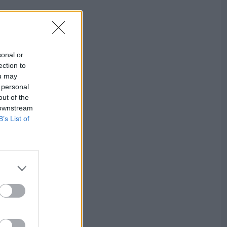
sonal or
ection to
ou may
 personal
out of the
 downstream
B’s List of