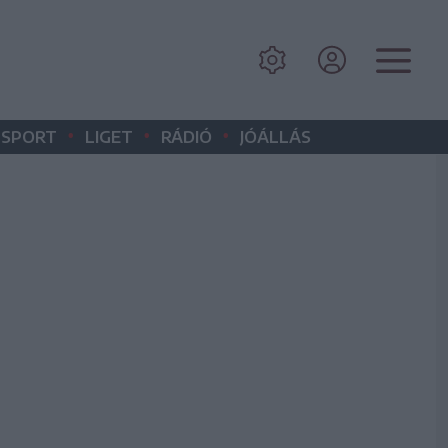
•
•
•
SPORT
LIGET
RÁDIÓ
JÓÁLLÁS