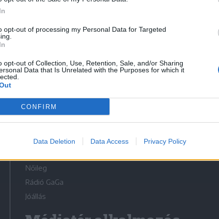
In
to opt-out of processing my Personal Data for Targeted
ing.
In
Médiatér
o opt-out of Collection, Use, Retention, Sale, and/or Sharing
ersonal Data that Is Unrelated with the Purposes for which it
lected.
Székely Sport
Out
Liget
CONFIRM
Krónika
Bihari Napló
Erdélyi Napló
Data Deletion
Data Access
Privacy Policy
Főtér
Nőileg
Rádió GaGa
Jóállás