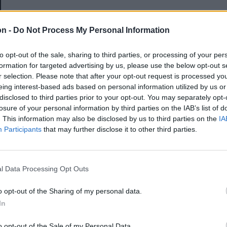
E-mail-cím
on -
Do Not Process My Personal Information
to opt-out of the sale, sharing to third parties, or processing of your per
Jelszó
formation for targeted advertising by us, please use the below opt-out s
r selection. Please note that after your opt-out request is processed y
eing interest-based ads based on personal information utilized by us or
disclosed to third parties prior to your opt-out. You may separately opt-
Elfelejtette a jelszavát?
losure of your personal information by third parties on the IAB’s list of
. This information may also be disclosed by us to third parties on the
IA
Participants
that may further disclose it to other third parties.
BEJELENTKEZÉS
Regisztráció
l Data Processing Opt Outs
o opt-out of the Sharing of my personal data.
In
o opt-out of the Sale of my Personal Data.