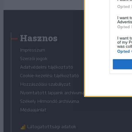
Opted 
I want 
Advertis
Opted 
Hasznos
I want t
of my P
was col
Impresszum
Opted 
Szerzői jogok
Adatvédelmi tájékoztató
Cookie-kezelési tájékoztató
Hozzászólási szabályzat
Nyomtatott lapjaink archívuma
Székely Hírmondó archívuma
Médiaajánlat
Látogatottsági adatok