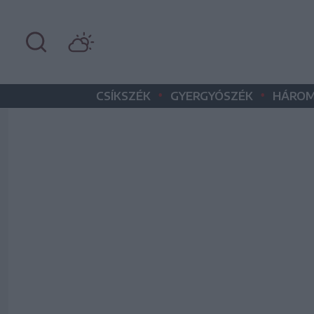
•
•
CSÍKSZÉK
GYERGYÓSZÉK
HÁROM