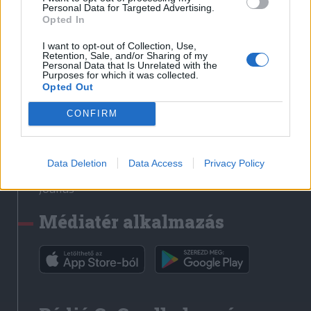
Médiatér
Personal Data for Targeted Advertising.
Opted In
Székely Sport
I want to opt-out of Collection, Use,
Liget
Retention, Sale, and/or Sharing of my
Personal Data that Is Unrelated with the
Krónika
Purposes for which it was collected.
Opted Out
Bihari Napló
Erdélyi Napló
CONFIRM
Főtér
Nőileg
Data Deletion
Data Access
Privacy Policy
Rádió GaGa
Jóállás
Médiatér alkalmazás