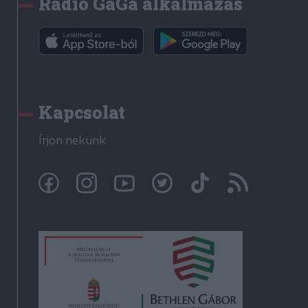
Rádió GaGa alkalmazás
Kapcsolat
Írjon nekünk