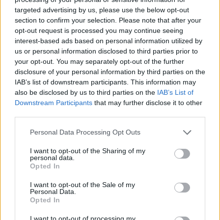
targeted advertising by us, please use the below opt-out
section to confirm your selection. Please note that after your
Hasznos
opt-out request is processed you may continue seeing
interest-based ads based on personal information utilized by
Impresszum
us or personal information disclosed to third parties prior to
your opt-out. You may separately opt-out of the further
Szerzői jogok
disclosure of your personal information by third parties on the
Adatvédelmi tájékoztató
IAB’s list of downstream participants. This information may
Cookie-kezelési tájékoztató
also be disclosed by us to third parties on the
IAB’s List of
Downstream Participants
that may further disclose it to other
Hozzászólási szabályzat
third parties.
Nyomtatott lapjaink archívuma
Székely Hírmondó archívuma
Personal Data Processing Opt Outs
Médiaajánlat
I want to opt-out of the Sharing of my
personal data.
Opted In
Látogatottsági adatok
I want to opt-out of the Sale of my
Personal Data.
Sütibeállítások
Opted In
I want to opt-out of processing my