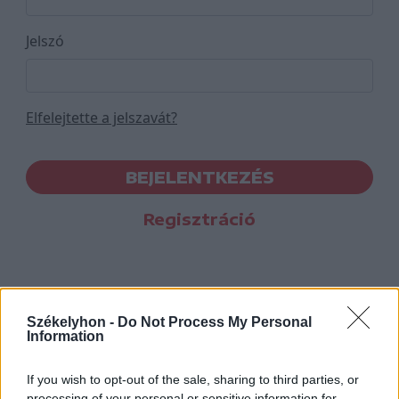
Jelszó
Elfelejtette a jelszavát?
BEJELENTKEZÉS
Regisztráció
Székelyhon -
Do Not Process My Personal
Information
If you wish to opt-out of the sale, sharing to third parties, or
processing of your personal or sensitive information for