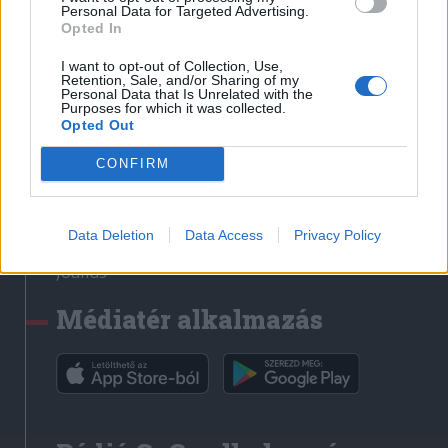
Médiatér
Personal Data for Targeted Advertising.
Opted In
Székely Sport
I want to opt-out of Collection, Use,
Liget
Retention, Sale, and/or Sharing of my
Personal Data that Is Unrelated with the
Krónika
Purposes for which it was collected.
Opted Out
Bihari Napló
Erdélyi Napló
CONFIRM
Főtér
Nőileg
Data Deletion
Data Access
Privacy Policy
Rádió GaGa
Jóállás
Médiatér alkalmazás