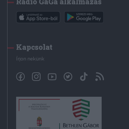
Rádió GaGa alkalmazás
Kapcsolat
Írjon nekünk