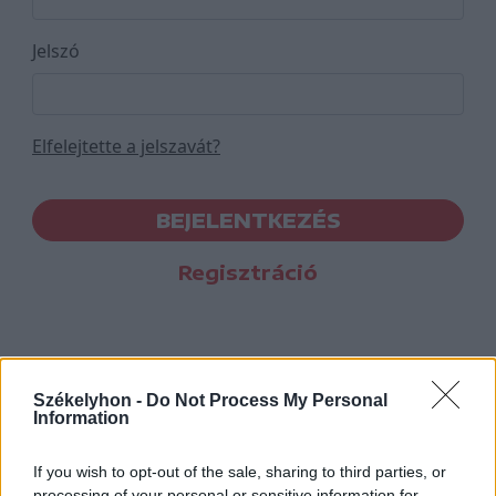
Jelszó
Elfelejtette a jelszavát?
BEJELENTKEZÉS
Regisztráció
Székelyhon -
Do Not Process My Personal
Information
If you wish to opt-out of the sale, sharing to third parties, or
processing of your personal or sensitive information for