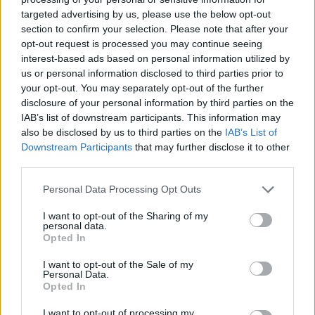
targeted advertising by us, please use the below opt-out
section to confirm your selection. Please note that after your
Hasznos
opt-out request is processed you may continue seeing
interest-based ads based on personal information utilized by
Impresszum
us or personal information disclosed to third parties prior to
your opt-out. You may separately opt-out of the further
Szerzői jogok
disclosure of your personal information by third parties on the
Adatvédelmi tájékoztató
IAB’s list of downstream participants. This information may
Cookie-kezelési tájékoztató
also be disclosed by us to third parties on the
IAB’s List of
Downstream Participants
that may further disclose it to other
Hozzászólási szabályzat
third parties.
Nyomtatott lapjaink archívuma
Székely Hírmondó archívuma
Personal Data Processing Opt Outs
Médiaajánlat
I want to opt-out of the Sharing of my
personal data.
Opted In
Látogatottsági adatok
I want to opt-out of the Sale of my
Personal Data.
Sütibeállítások
Opted In
I want to opt-out of processing my