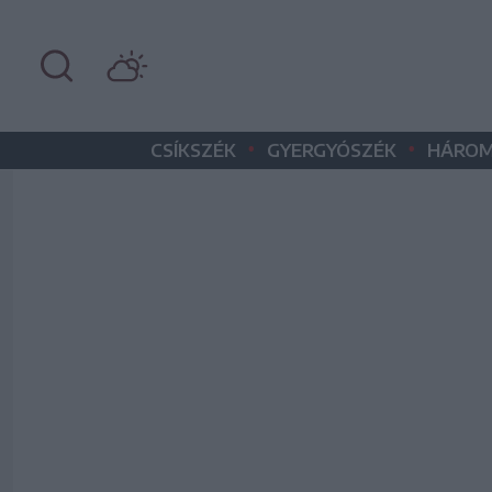
•
•
CSÍKSZÉK
GYERGYÓSZÉK
HÁROM