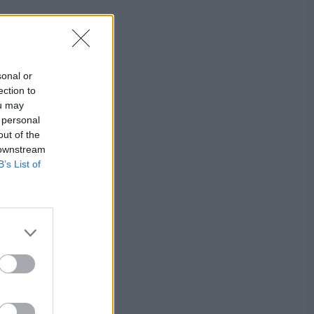
sonal or
ection to
ou may
 personal
out of the
 downstream
B’s List of