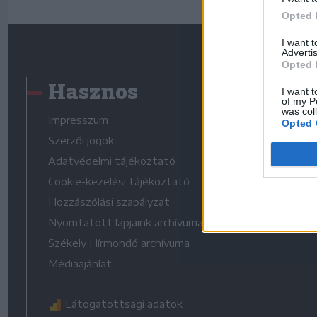
Opted 
I want 
Advertis
Opted 
Hasznos
I want t
of my P
was col
Impresszum
Opted 
Szerzői jogok
Adatvédelmi tájékoztató
Cookie-kezelési tájékoztató
Hozzászólási szabályzat
Nyomtatott lapjaink archívuma
Székely Hírmondó archívuma
Médiaajánlat
Látogatottsági adatok