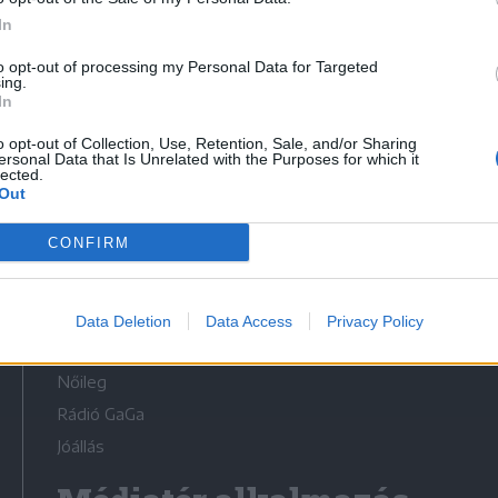
In
to opt-out of processing my Personal Data for Targeted
ing.
In
Médiatér
o opt-out of Collection, Use, Retention, Sale, and/or Sharing
ersonal Data that Is Unrelated with the Purposes for which it
lected.
Székely Sport
Out
Liget
CONFIRM
Krónika
Bihari Napló
Erdélyi Napló
Data Deletion
Data Access
Privacy Policy
Főtér
Nőileg
Rádió GaGa
Jóállás