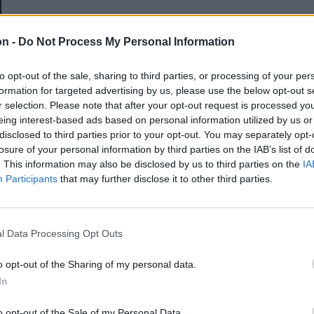
E-mail-cím
on -
Do Not Process My Personal Information
to opt-out of the sale, sharing to third parties, or processing of your per
Jelszó
formation for targeted advertising by us, please use the below opt-out s
r selection. Please note that after your opt-out request is processed y
eing interest-based ads based on personal information utilized by us or
disclosed to third parties prior to your opt-out. You may separately opt-
Elfelejtette a jelszavát?
losure of your personal information by third parties on the IAB’s list of
. This information may also be disclosed by us to third parties on the
IA
Participants
that may further disclose it to other third parties.
BEJELENTKEZÉS
Regisztráció
l Data Processing Opt Outs
o opt-out of the Sharing of my personal data.
In
o opt-out of the Sale of my Personal Data.