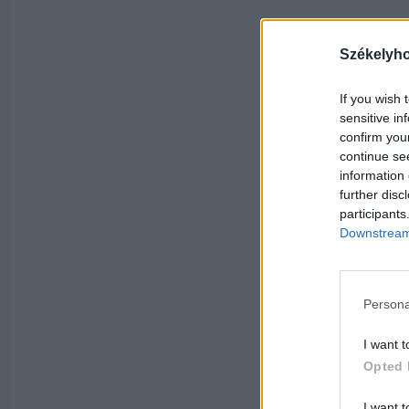
Székelyh
If you wish 
sensitive in
confirm you
continue se
information 
further disc
participants
Downstream 
Persona
I want t
Opted 
I want t