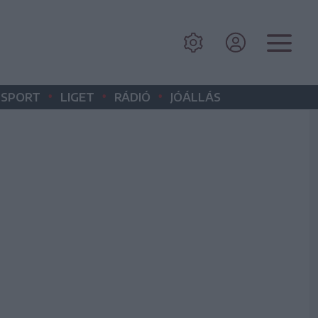
•
•
•
SPORT
LIGET
RÁDIÓ
JÓÁLLÁS