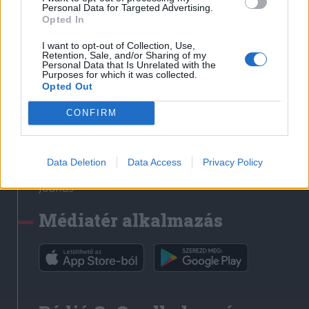
Médiatér
Personal Data for Targeted Advertising.
Opted In
Székely Sport
I want to opt-out of Collection, Use,
Liget
Retention, Sale, and/or Sharing of my
Personal Data that Is Unrelated with the
Krónika
Purposes for which it was collected.
Opted Out
Bihari Napló
Erdélyi Napló
CONFIRM
Főtér
Nőileg
Data Deletion
Data Access
Privacy Policy
Rádió GaGa
Jóállás
Médiatér alkalmazás