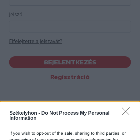
Jelszó
Elfelejtette a jelszavát?
BEJELENTKEZÉS
Regisztráció
Székelyhon -
Do Not Process My Personal
Information
If you wish to opt-out of the sale, sharing to third parties, or
processing of your personal or sensitive information for