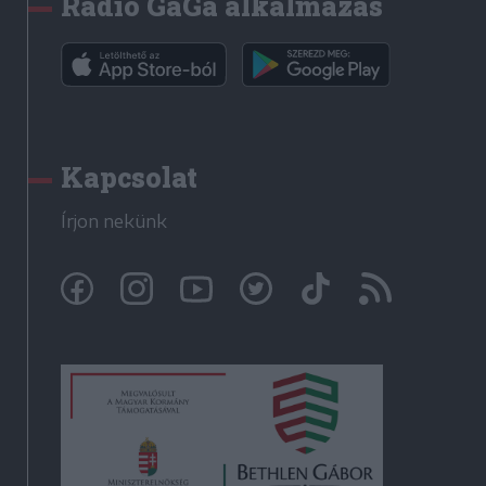
Rádió GaGa alkalmazás
Kapcsolat
Írjon nekünk