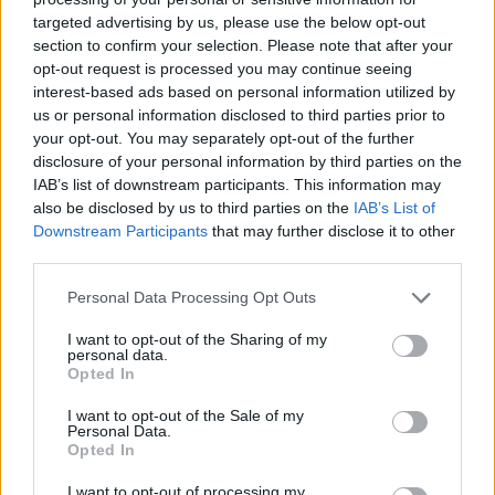
targeted advertising by us, please use the below opt-out
section to confirm your selection. Please note that after your
Hasznos
opt-out request is processed you may continue seeing
interest-based ads based on personal information utilized by
Impresszum
us or personal information disclosed to third parties prior to
your opt-out. You may separately opt-out of the further
Szerzői jogok
disclosure of your personal information by third parties on the
Adatvédelmi tájékoztató
IAB’s list of downstream participants. This information may
Cookie-kezelési tájékoztató
also be disclosed by us to third parties on the
IAB’s List of
Downstream Participants
that may further disclose it to other
Hozzászólási szabályzat
third parties.
Nyomtatott lapjaink archívuma
Székely Hírmondó archívuma
Personal Data Processing Opt Outs
Médiaajánlat
I want to opt-out of the Sharing of my
personal data.
Opted In
Látogatottsági adatok
I want to opt-out of the Sale of my
Personal Data.
Sütibeállítások
Opted In
I want to opt-out of processing my