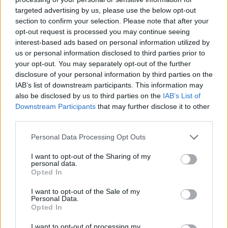
targeted advertising by us, please use the below opt-out
section to confirm your selection. Please note that after your
Hasznos
opt-out request is processed you may continue seeing
interest-based ads based on personal information utilized by
Impresszum
us or personal information disclosed to third parties prior to
your opt-out. You may separately opt-out of the further
Szerzői jogok
disclosure of your personal information by third parties on the
Adatvédelmi tájékoztató
IAB’s list of downstream participants. This information may
Cookie-kezelési tájékoztató
also be disclosed by us to third parties on the
IAB’s List of
Downstream Participants
that may further disclose it to other
Hozzászólási szabályzat
third parties.
Nyomtatott lapjaink archívuma
Székely Hírmondó archívuma
Personal Data Processing Opt Outs
Médiaajánlat
I want to opt-out of the Sharing of my
personal data.
Opted In
Látogatottsági adatok
I want to opt-out of the Sale of my
Personal Data.
Sütibeállítások
Opted In
I want to opt-out of processing my