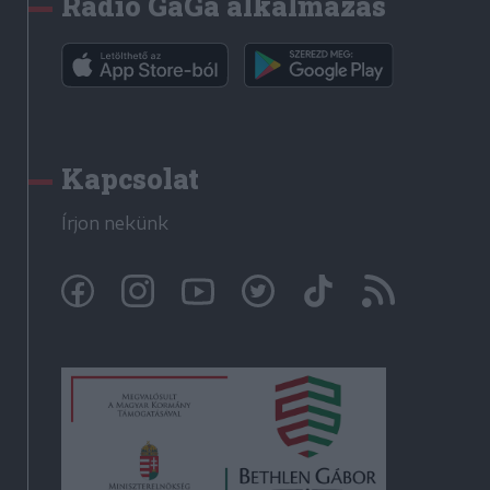
Rádió GaGa alkalmazás
Kapcsolat
Írjon nekünk