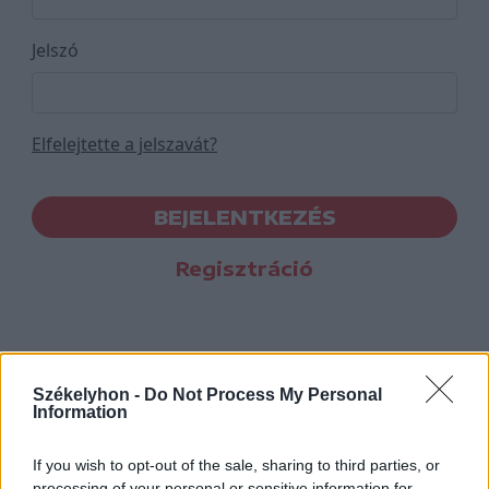
Jelszó
Elfelejtette a jelszavát?
BEJELENTKEZÉS
Regisztráció
Székelyhon -
Do Not Process My Personal
Information
If you wish to opt-out of the sale, sharing to third parties, or
processing of your personal or sensitive information for