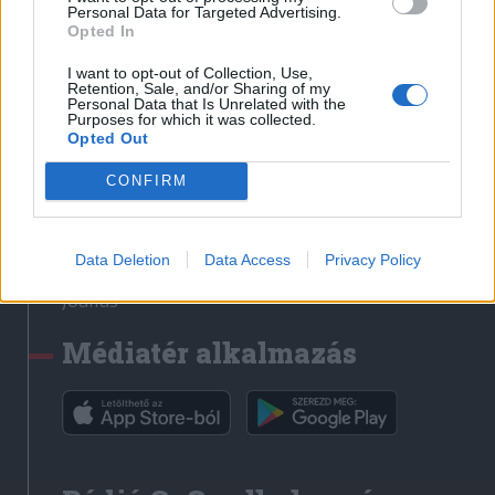
Médiatér
Personal Data for Targeted Advertising.
Opted In
Székely Sport
I want to opt-out of Collection, Use,
Liget
Retention, Sale, and/or Sharing of my
Personal Data that Is Unrelated with the
Krónika
Purposes for which it was collected.
Opted Out
Bihari Napló
Erdélyi Napló
CONFIRM
Főtér
Nőileg
Data Deletion
Data Access
Privacy Policy
Rádió GaGa
Jóállás
Médiatér alkalmazás