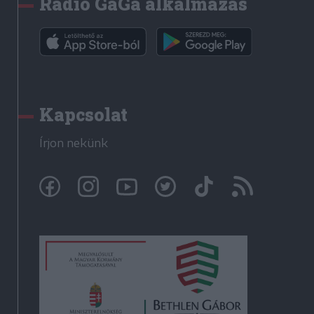
Rádió GaGa alkalmazás
Kapcsolat
Írjon nekünk