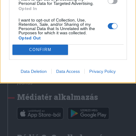
Médiatér
Personal Data for Targeted Advertising.
Opted In
Székely Sport
I want to opt-out of Collection, Use,
Liget
Retention, Sale, and/or Sharing of my
Personal Data that Is Unrelated with the
Krónika
Purposes for which it was collected.
Opted Out
Bihari Napló
Erdélyi Napló
CONFIRM
Főtér
Nőileg
Data Deletion
Data Access
Privacy Policy
Rádió GaGa
Jóállás
Médiatér alkalmazás