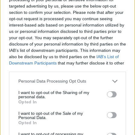
targeted advertising by us, please use the below opt-out
section to confirm your selection. Please note that after your
Hasznos
opt-out request is processed you may continue seeing
interest-based ads based on personal information utilized by
Impresszum
us or personal information disclosed to third parties prior to
your opt-out. You may separately opt-out of the further
Szerzői jogok
disclosure of your personal information by third parties on the
Adatvédelmi tájékoztató
IAB’s list of downstream participants. This information may
Cookie-kezelési tájékoztató
also be disclosed by us to third parties on the
IAB’s List of
Downstream Participants
that may further disclose it to other
Hozzászólási szabályzat
third parties.
Nyomtatott lapjaink archívuma
Székely Hírmondó archívuma
Personal Data Processing Opt Outs
Médiaajánlat
I want to opt-out of the Sharing of my
personal data.
Opted In
Látogatottsági adatok
I want to opt-out of the Sale of my
Personal Data.
Sütibeállítások
Opted In
I want to opt-out of processing my