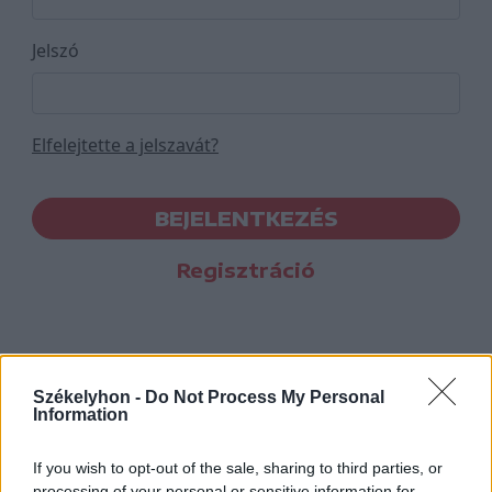
Jelszó
Elfelejtette a jelszavát?
BEJELENTKEZÉS
Regisztráció
Székelyhon -
Do Not Process My Personal
Information
If you wish to opt-out of the sale, sharing to third parties, or
processing of your personal or sensitive information for