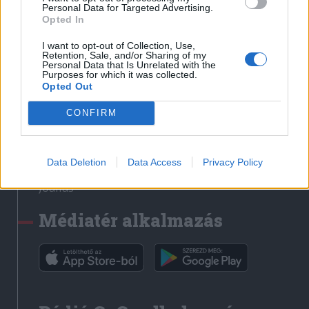
Médiatér
Personal Data for Targeted Advertising.
Opted In
Székely Sport
I want to opt-out of Collection, Use,
Liget
Retention, Sale, and/or Sharing of my
Personal Data that Is Unrelated with the
Krónika
Purposes for which it was collected.
Opted Out
Bihari Napló
Erdélyi Napló
CONFIRM
Főtér
Nőileg
Data Deletion
Data Access
Privacy Policy
Rádió GaGa
Jóállás
Médiatér alkalmazás