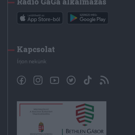
Rádió GaGa alkalmazás
Kapcsolat
Írjon nekünk