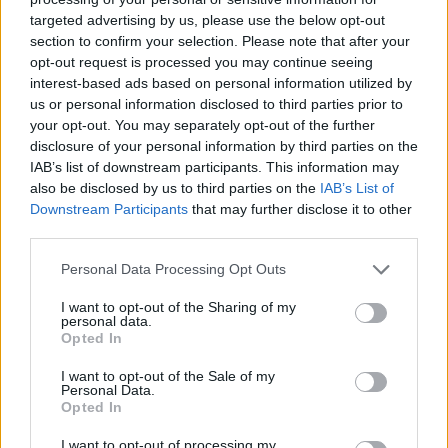
targeted advertising by us, please use the below opt-out
section to confirm your selection. Please note that after your
Hasznos
opt-out request is processed you may continue seeing
interest-based ads based on personal information utilized by
Impresszum
us or personal information disclosed to third parties prior to
your opt-out. You may separately opt-out of the further
Szerzői jogok
disclosure of your personal information by third parties on the
Adatvédelmi tájékoztató
IAB’s list of downstream participants. This information may
Cookie-kezelési tájékoztató
also be disclosed by us to third parties on the
IAB’s List of
Downstream Participants
that may further disclose it to other
Hozzászólási szabályzat
third parties.
Nyomtatott lapjaink archívuma
Székely Hírmondó archívuma
Personal Data Processing Opt Outs
Médiaajánlat
I want to opt-out of the Sharing of my
personal data.
Opted In
Látogatottsági adatok
I want to opt-out of the Sale of my
Personal Data.
Sütibeállítások
Opted In
I want to opt-out of processing my