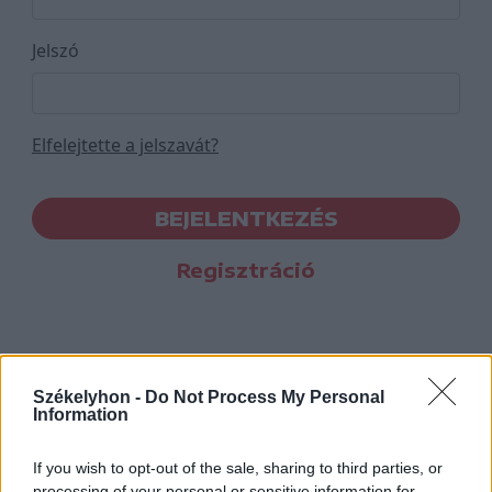
Jelszó
Elfelejtette a jelszavát?
BEJELENTKEZÉS
Regisztráció
Székelyhon -
Do Not Process My Personal
Information
If you wish to opt-out of the sale, sharing to third parties, or
processing of your personal or sensitive information for