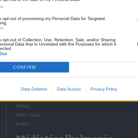
In
to opt-out of processing my Personal Data for Targeted
ing.
In
Médiatér
o opt-out of Collection, Use, Retention, Sale, and/or Sharing
ersonal Data that Is Unrelated with the Purposes for which it
lected.
Székely Sport
Out
Liget
CONFIRM
Krónika
Bihari Napló
Erdélyi Napló
Data Deletion
Data Access
Privacy Policy
Főtér
Nőileg
Rádió GaGa
Jóállás