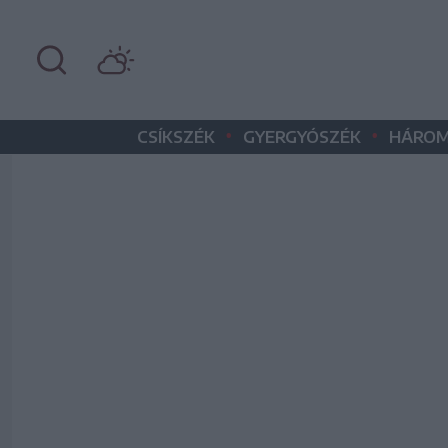
•
•
CSÍKSZÉK
GYERGYÓSZÉK
HÁROM