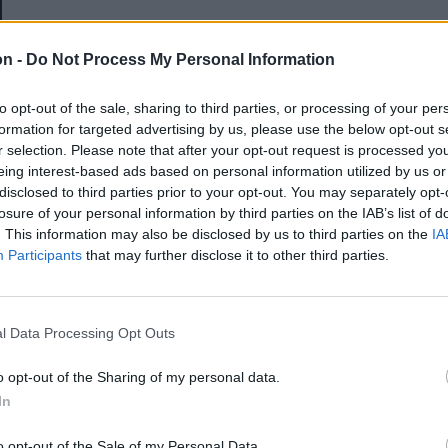
E-mail-cím
on -
Do Not Process My Personal Information
to opt-out of the sale, sharing to third parties, or processing of your per
Jelszó
formation for targeted advertising by us, please use the below opt-out s
r selection. Please note that after your opt-out request is processed y
eing interest-based ads based on personal information utilized by us or
disclosed to third parties prior to your opt-out. You may separately opt-
Elfelejtette a jelszavát?
losure of your personal information by third parties on the IAB’s list of
. This information may also be disclosed by us to third parties on the
IA
Participants
that may further disclose it to other third parties.
BEJELENTKEZÉS
Regisztráció
l Data Processing Opt Outs
o opt-out of the Sharing of my personal data.
In
o opt-out of the Sale of my Personal Data.