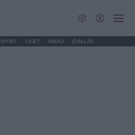
•
•
•
SPORT
LIGET
RÁDIÓ
JÓÁLLÁS