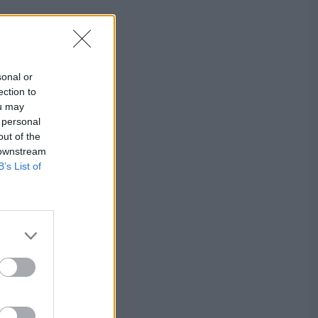
sonal or
ection to
ou may
 personal
out of the
 downstream
B’s List of