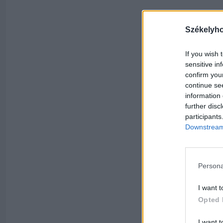
Székelyh
If you wish 
sensitive in
confirm you
continue se
information 
further disc
participants
Downstream 
Persona
I want t
Opted 
I want t