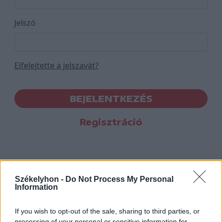
Jelszó
Elfelejtette a jelszavát?
BEJELENTKEZÉS
Regisztráció
Székelyhon -
Do Not Process My Personal
Information
If you wish to opt-out of the sale, sharing to third parties, or
processing of your personal or sensitive information for