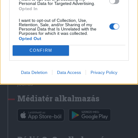
Médiatér
Personal Data for Targeted Advertising.
Opted In
Székely Sport
I want to opt-out of Collection, Use,
Liget
Retention, Sale, and/or Sharing of my
Personal Data that Is Unrelated with the
Krónika
Purposes for which it was collected.
Opted Out
Bihari Napló
Erdélyi Napló
CONFIRM
Főtér
Nőileg
Data Deletion
Data Access
Privacy Policy
Rádió GaGa
Jóállás
Médiatér alkalmazás