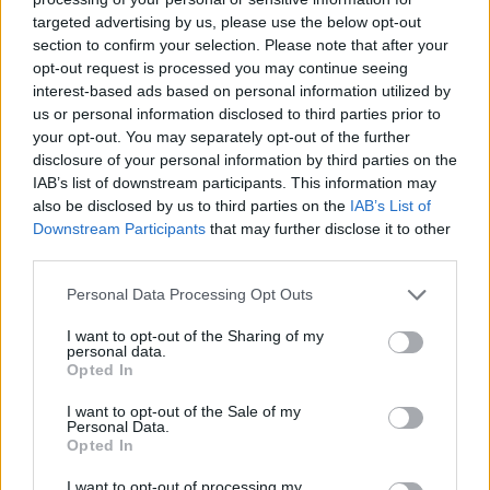
targeted advertising by us, please use the below opt-out
section to confirm your selection. Please note that after your
Hasznos
opt-out request is processed you may continue seeing
interest-based ads based on personal information utilized by
Impresszum
us or personal information disclosed to third parties prior to
your opt-out. You may separately opt-out of the further
Szerzői jogok
disclosure of your personal information by third parties on the
Adatvédelmi tájékoztató
IAB’s list of downstream participants. This information may
Cookie-kezelési tájékoztató
also be disclosed by us to third parties on the
IAB’s List of
Downstream Participants
that may further disclose it to other
Hozzászólási szabályzat
third parties.
Nyomtatott lapjaink archívuma
Székely Hírmondó archívuma
Personal Data Processing Opt Outs
Médiaajánlat
I want to opt-out of the Sharing of my
personal data.
Opted In
Látogatottsági adatok
I want to opt-out of the Sale of my
Personal Data.
Sütibeállítások
Opted In
I want to opt-out of processing my