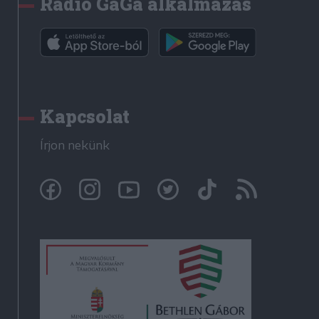
Rádió GaGa alkalmazás
Kapcsolat
Írjon nekünk