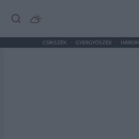
•
•
CSÍKSZÉK
GYERGYÓSZÉK
HÁROM