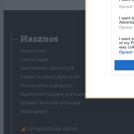
Opted 
I want 
Advertis
Opted 
Hasznos
I want t
of my P
was col
Impresszum
Opted 
Szerzői jogok
Adatvédelmi tájékoztató
Cookie-kezelési tájékoztató
Hozzászólási szabályzat
Nyomtatott lapjaink archívuma
Székely Hírmondó archívuma
Médiaajánlat
Látogatottsági adatok