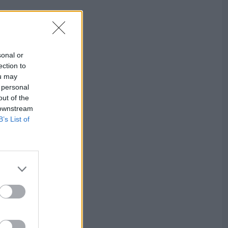
sonal or
ection to
ou may
 personal
out of the
 downstream
B’s List of