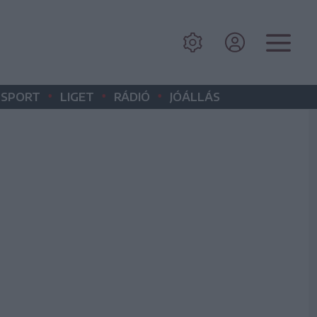
•
•
•
SPORT
LIGET
RÁDIÓ
JÓÁLLÁS