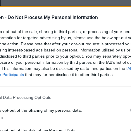
E-mail-cím
on -
Do Not Process My Personal Information
to opt-out of the sale, sharing to third parties, or processing of your per
Jelszó
formation for targeted advertising by us, please use the below opt-out s
r selection. Please note that after your opt-out request is processed y
eing interest-based ads based on personal information utilized by us or
disclosed to third parties prior to your opt-out. You may separately opt-
Elfelejtette a jelszavát?
losure of your personal information by third parties on the IAB’s list of
. This information may also be disclosed by us to third parties on the
IA
Participants
that may further disclose it to other third parties.
BEJELENTKEZÉS
Regisztráció
l Data Processing Opt Outs
o opt-out of the Sharing of my personal data.
In
o opt-out of the Sale of my Personal Data.