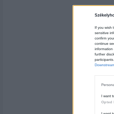
Székelyh
If you wish 
sensitive in
confirm you
continue se
information 
further disc
participants
Downstream 
Persona
I want t
Opted 
I want t