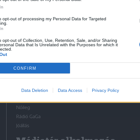
In
to opt-out of processing my Personal Data for Targeted
ing.
In
Médiatér
o opt-out of Collection, Use, Retention, Sale, and/or Sharing
ersonal Data that Is Unrelated with the Purposes for which it
lected.
Székely Sport
Out
Liget
CONFIRM
Krónika
Bihari Napló
Erdélyi Napló
Data Deletion
Data Access
Privacy Policy
Főtér
Nőileg
Rádió GaGa
Jóállás