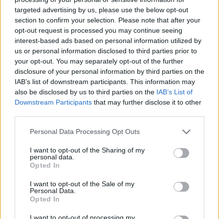
targeted advertising by us, please use the below opt-out
section to confirm your selection. Please note that after your
Hasznos
opt-out request is processed you may continue seeing
interest-based ads based on personal information utilized by
Impresszum
us or personal information disclosed to third parties prior to
your opt-out. You may separately opt-out of the further
Szerzői jogok
disclosure of your personal information by third parties on the
Adatvédelmi tájékoztató
IAB’s list of downstream participants. This information may
Cookie-kezelési tájékoztató
also be disclosed by us to third parties on the
IAB’s List of
Downstream Participants
that may further disclose it to other
Hozzászólási szabályzat
third parties.
Nyomtatott lapjaink archívuma
Székely Hírmondó archívuma
Personal Data Processing Opt Outs
Médiaajánlat
I want to opt-out of the Sharing of my
personal data.
Opted In
Látogatottsági adatok
I want to opt-out of the Sale of my
Personal Data.
Sütibeállítások
Opted In
I want to opt-out of processing my