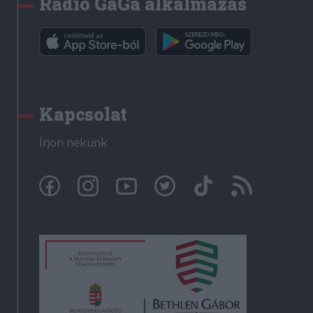
Rádió GaGa alkalmazás
Kapcsolat
Írjon nekünk