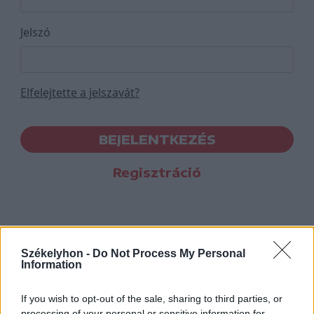
Jelszó
Elfelejtette a jelszavát?
BEJELENTKEZÉS
Regisztráció
Székelyhon -
Do Not Process My Personal
Information
If you wish to opt-out of the sale, sharing to third parties, or
processing of your personal or sensitive information for