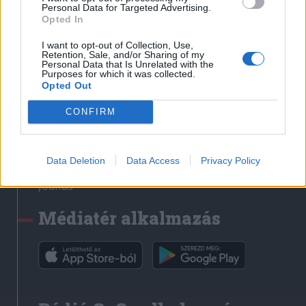
Médiatér
Personal Data for Targeted Advertising.
Opted In
Székely Sport
I want to opt-out of Collection, Use,
Liget
Retention, Sale, and/or Sharing of my
Personal Data that Is Unrelated with the
Krónika
Purposes for which it was collected.
Opted Out
Bihari Napló
Erdélyi Napló
CONFIRM
Főtér
Nőileg
Data Deletion
Data Access
Privacy Policy
Rádió GaGa
Jóállás
Médiatér alkalmazás