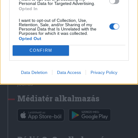
Médiatér
Personal Data for Targeted Advertising.
Opted In
Székely Sport
I want to opt-out of Collection, Use,
Liget
Retention, Sale, and/or Sharing of my
Personal Data that Is Unrelated with the
Krónika
Purposes for which it was collected.
Opted Out
Bihari Napló
Erdélyi Napló
CONFIRM
Főtér
Nőileg
Data Deletion
Data Access
Privacy Policy
Rádió GaGa
Jóállás
Médiatér alkalmazás