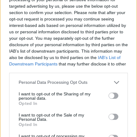
targeted advertising by us, please use the below opt-out
section to confirm your selection. Please note that after your
Hasznos
opt-out request is processed you may continue seeing
interest-based ads based on personal information utilized by
Impresszum
us or personal information disclosed to third parties prior to
your opt-out. You may separately opt-out of the further
Szerzői jogok
disclosure of your personal information by third parties on the
Adatvédelmi tájékoztató
IAB’s list of downstream participants. This information may
Cookie-kezelési tájékoztató
also be disclosed by us to third parties on the
IAB’s List of
Downstream Participants
that may further disclose it to other
Hozzászólási szabályzat
third parties.
Nyomtatott lapjaink archívuma
Székely Hírmondó archívuma
Personal Data Processing Opt Outs
Médiaajánlat
I want to opt-out of the Sharing of my
personal data.
Opted In
Látogatottsági adatok
I want to opt-out of the Sale of my
Personal Data.
Sütibeállítások
Opted In
I want to opt-out of processing my