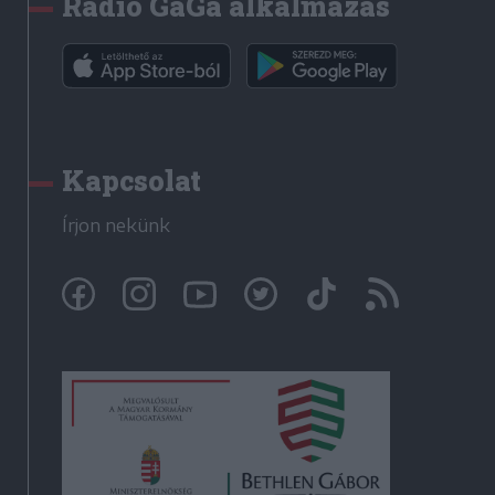
Rádió GaGa alkalmazás
Kapcsolat
Írjon nekünk