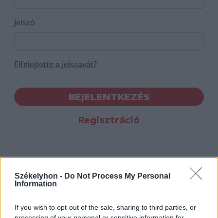
Jelszó
Elfelejtette a jelszavát?
BEJELENTKEZÉS
Regisztráció
Székelyhon -
Do Not Process My Personal
Information
If you wish to opt-out of the sale, sharing to third parties, or
processing of your personal or sensitive information for