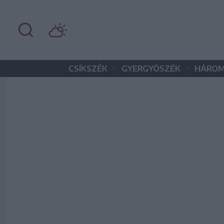
•
•
CSÍKSZÉK
GYERGYÓSZÉK
HÁROM