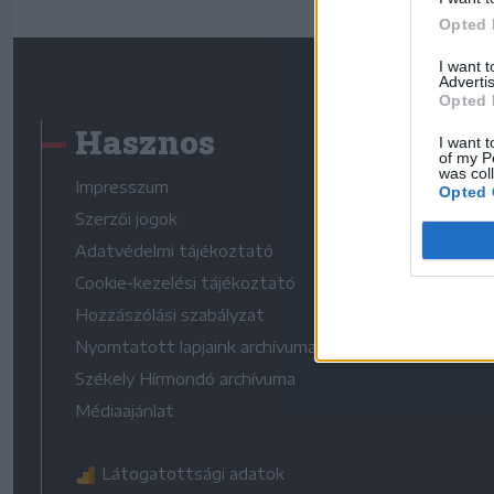
Opted 
I want 
Advertis
Opted 
Hasznos
I want t
of my P
was col
Impresszum
Opted 
Szerzői jogok
Adatvédelmi tájékoztató
Cookie-kezelési tájékoztató
Hozzászólási szabályzat
Nyomtatott lapjaink archívuma
Székely Hírmondó archívuma
Médiaajánlat
Látogatottsági adatok