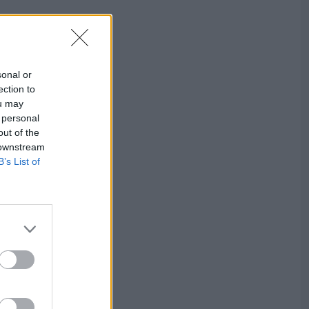
sonal or
ection to
ou may
 personal
out of the
 downstream
B’s List of