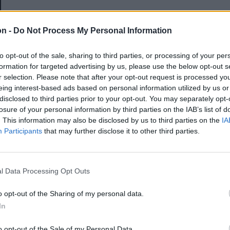
E-mail-cím
on -
Do Not Process My Personal Information
to opt-out of the sale, sharing to third parties, or processing of your per
Jelszó
formation for targeted advertising by us, please use the below opt-out s
r selection. Please note that after your opt-out request is processed y
eing interest-based ads based on personal information utilized by us or
disclosed to third parties prior to your opt-out. You may separately opt-
Elfelejtette a jelszavát?
losure of your personal information by third parties on the IAB’s list of
. This information may also be disclosed by us to third parties on the
IA
Participants
that may further disclose it to other third parties.
BEJELENTKEZÉS
Regisztráció
l Data Processing Opt Outs
o opt-out of the Sharing of my personal data.
In
o opt-out of the Sale of my Personal Data.