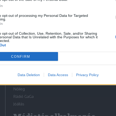
In
to opt-out of processing my Personal Data for Targeted
ing.
In
Médiatér
o opt-out of Collection, Use, Retention, Sale, and/or Sharing
ersonal Data that Is Unrelated with the Purposes for which it
lected.
Székely Sport
Out
Liget
CONFIRM
Krónika
Bihari Napló
Erdélyi Napló
Data Deletion
Data Access
Privacy Policy
Főtér
Nőileg
Rádió GaGa
Jóállás