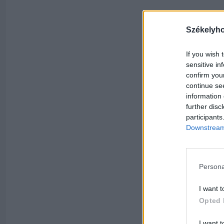
Székelyh
If you wish 
sensitive in
confirm you
continue se
information 
further disc
participants
Downstream 
Persona
I want t
Opted 
I want t