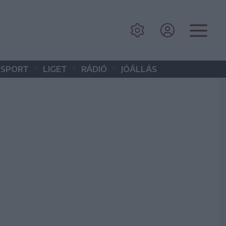
•
•
•
SPORT
LIGET
RÁDIÓ
JÓÁLLÁS