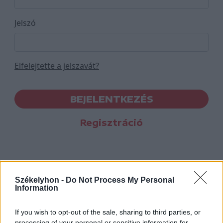
Jelszó
Elfelejtette a jelszavát?
BEJELENTKEZÉS
Regisztráció
Székelyhon -
Do Not Process My Personal
Information
If you wish to opt-out of the sale, sharing to third parties, or
processing of your personal or sensitive information for