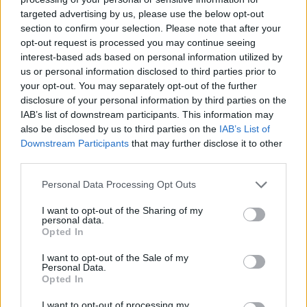
targeted advertising by us, please use the below opt-out
section to confirm your selection. Please note that after your
Hasznos
opt-out request is processed you may continue seeing
interest-based ads based on personal information utilized by
Impresszum
us or personal information disclosed to third parties prior to
your opt-out. You may separately opt-out of the further
Szerzői jogok
disclosure of your personal information by third parties on the
Adatvédelmi tájékoztató
IAB’s list of downstream participants. This information may
Cookie-kezelési tájékoztató
also be disclosed by us to third parties on the
IAB’s List of
Downstream Participants
that may further disclose it to other
Hozzászólási szabályzat
third parties.
Nyomtatott lapjaink archívuma
Székely Hírmondó archívuma
Personal Data Processing Opt Outs
Médiaajánlat
I want to opt-out of the Sharing of my
personal data.
Opted In
Látogatottsági adatok
I want to opt-out of the Sale of my
Personal Data.
Sütibeállítások
Opted In
I want to opt-out of processing my