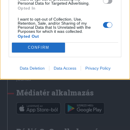
Médiatér
Personal Data for Targeted Advertising.
Opted In
Székely Sport
I want to opt-out of Collection, Use,
Liget
Retention, Sale, and/or Sharing of my
Personal Data that Is Unrelated with the
Krónika
Purposes for which it was collected.
Opted Out
Bihari Napló
Erdélyi Napló
CONFIRM
Főtér
Nőileg
Data Deletion
Data Access
Privacy Policy
Rádió GaGa
Jóállás
Médiatér alkalmazás