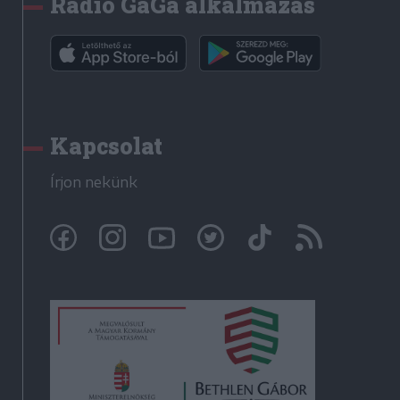
Rádió GaGa alkalmazás
Kapcsolat
Írjon nekünk