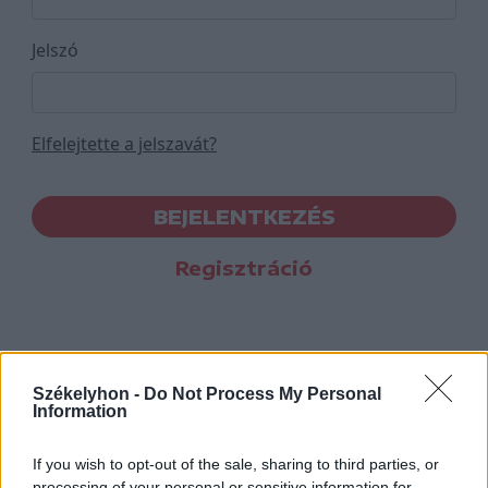
Jelszó
Elfelejtette a jelszavát?
BEJELENTKEZÉS
Regisztráció
Székelyhon -
Do Not Process My Personal
Information
If you wish to opt-out of the sale, sharing to third parties, or
processing of your personal or sensitive information for