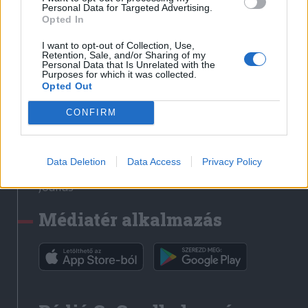
Médiatér
Personal Data for Targeted Advertising.
Opted In
Székely Sport
I want to opt-out of Collection, Use,
Liget
Retention, Sale, and/or Sharing of my
Personal Data that Is Unrelated with the
Krónika
Purposes for which it was collected.
Opted Out
Bihari Napló
Erdélyi Napló
CONFIRM
Főtér
Nőileg
Data Deletion
Data Access
Privacy Policy
Rádió GaGa
Jóállás
Médiatér alkalmazás