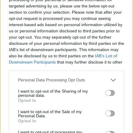
targeted advertising by us, please use the below opt-out
section to confirm your selection. Please note that after your
Hasznos
opt-out request is processed you may continue seeing
interest-based ads based on personal information utilized by
Impresszum
us or personal information disclosed to third parties prior to
your opt-out. You may separately opt-out of the further
Szerzői jogok
disclosure of your personal information by third parties on the
Adatvédelmi tájékoztató
IAB’s list of downstream participants. This information may
Cookie-kezelési tájékoztató
also be disclosed by us to third parties on the
IAB’s List of
Downstream Participants
that may further disclose it to other
Hozzászólási szabályzat
third parties.
Nyomtatott lapjaink archívuma
Székely Hírmondó archívuma
Personal Data Processing Opt Outs
Médiaajánlat
I want to opt-out of the Sharing of my
personal data.
Opted In
Látogatottsági adatok
I want to opt-out of the Sale of my
Personal Data.
Sütibeállítások
Opted In
I want to opt-out of processing my