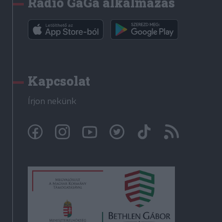
Rádió GaGa alkalmazás
Kapcsolat
Írjon nekünk