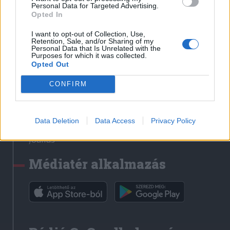
Médiatér
Personal Data for Targeted Advertising.
Opted In
Székely Sport
I want to opt-out of Collection, Use,
Liget
Retention, Sale, and/or Sharing of my
Personal Data that Is Unrelated with the
Krónika
Purposes for which it was collected.
Opted Out
Bihari Napló
Erdélyi Napló
CONFIRM
Főtér
Nőileg
Data Deletion
Data Access
Privacy Policy
Rádió GaGa
Jóállás
Médiatér alkalmazás