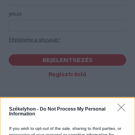
Jelszó
Elfelejtette a jelszavát?
BEJELENTKEZÉS
Regisztráció
Székelyhon -
Do Not Process My Personal
Information
If you wish to opt-out of the sale, sharing to third parties, or
processing of your personal or sensitive information for