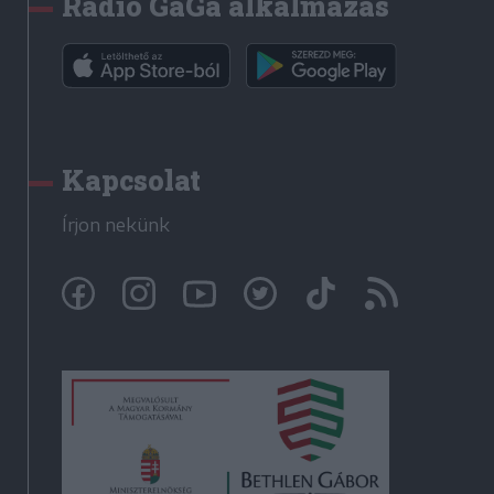
Rádió GaGa alkalmazás
Kapcsolat
Írjon nekünk