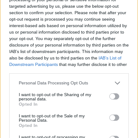
targeted advertising by us, please use the below opt-out
section to confirm your selection. Please note that after your
Hasznos
opt-out request is processed you may continue seeing
interest-based ads based on personal information utilized by
Impresszum
us or personal information disclosed to third parties prior to
your opt-out. You may separately opt-out of the further
Szerzői jogok
disclosure of your personal information by third parties on the
Adatvédelmi tájékoztató
IAB’s list of downstream participants. This information may
Cookie-kezelési tájékoztató
also be disclosed by us to third parties on the
IAB’s List of
Downstream Participants
that may further disclose it to other
Hozzászólási szabályzat
third parties.
Nyomtatott lapjaink archívuma
Székely Hírmondó archívuma
Personal Data Processing Opt Outs
Médiaajánlat
I want to opt-out of the Sharing of my
personal data.
Opted In
Látogatottsági adatok
I want to opt-out of the Sale of my
Personal Data.
Sütibeállítások
Opted In
I want to opt-out of processing my