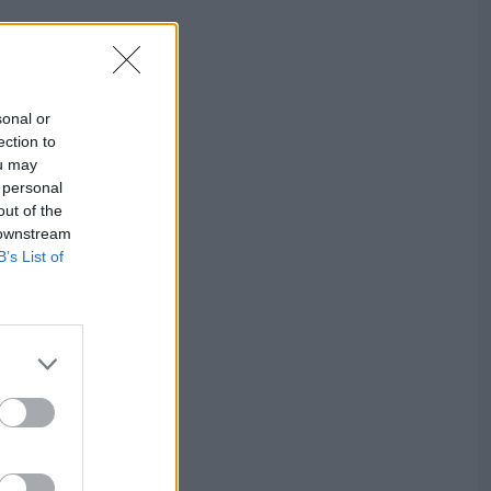
sonal or
ection to
ou may
 personal
out of the
 downstream
B’s List of