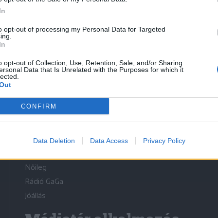
In
to opt-out of processing my Personal Data for Targeted
ing.
In
Médiatér
o opt-out of Collection, Use, Retention, Sale, and/or Sharing
ersonal Data that Is Unrelated with the Purposes for which it
lected.
Székely Sport
Out
Liget
CONFIRM
Krónika
Bihari Napló
Erdélyi Napló
Data Deletion
Data Access
Privacy Policy
Főtér
Nőileg
Rádió GaGa
Jóállás