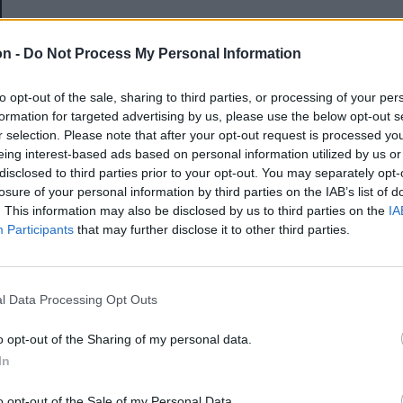
E-mail-cím
on -
Do Not Process My Personal Information
to opt-out of the sale, sharing to third parties, or processing of your per
Jelszó
formation for targeted advertising by us, please use the below opt-out s
r selection. Please note that after your opt-out request is processed y
eing interest-based ads based on personal information utilized by us or
disclosed to third parties prior to your opt-out. You may separately opt-
Elfelejtette a jelszavát?
losure of your personal information by third parties on the IAB’s list of
. This information may also be disclosed by us to third parties on the
IA
Participants
that may further disclose it to other third parties.
BEJELENTKEZÉS
Regisztráció
l Data Processing Opt Outs
o opt-out of the Sharing of my personal data.
In
o opt-out of the Sale of my Personal Data.