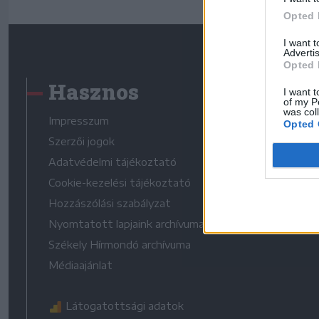
Opted 
I want 
Advertis
Opted 
Hasznos
I want t
of my P
was col
Impresszum
Opted 
Szerzői jogok
Adatvédelmi tájékoztató
Cookie-kezelési tájékoztató
Hozzászólási szabályzat
Nyomtatott lapjaink archívuma
Székely Hírmondó archívuma
Médiaajánlat
Látogatottsági adatok