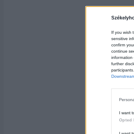
Székelyh
If you wish 
sensitive in
confirm you
continue se
information 
further disc
participants
Downstream 
Persona
I want t
Opted 
I want t