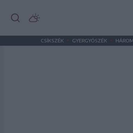
•
•
CSÍKSZÉK
GYERGYÓSZÉK
HÁROM