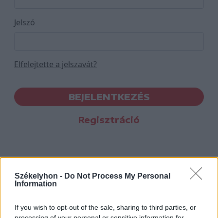
Jelszó
Elfelejtette a jelszavát?
BEJELENTKEZÉS
Regisztráció
Székelyhon -
Do Not Process My Personal
Information
If you wish to opt-out of the sale, sharing to third parties, or
processing of your personal or sensitive information for