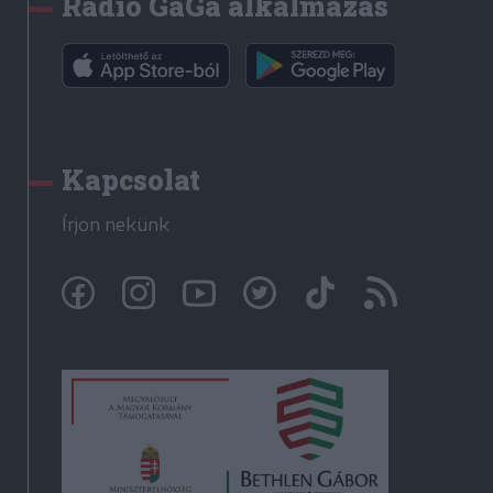
Rádió GaGa alkalmazás
Kapcsolat
Írjon nekünk