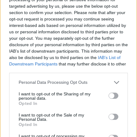
targeted advertising by us, please use the below opt-out
section to confirm your selection. Please note that after your
Hasznos
opt-out request is processed you may continue seeing
interest-based ads based on personal information utilized by
Impresszum
us or personal information disclosed to third parties prior to
your opt-out. You may separately opt-out of the further
Szerzői jogok
disclosure of your personal information by third parties on the
Adatvédelmi tájékoztató
IAB’s list of downstream participants. This information may
Cookie-kezelési tájékoztató
also be disclosed by us to third parties on the
IAB’s List of
Downstream Participants
that may further disclose it to other
Hozzászólási szabályzat
third parties.
Nyomtatott lapjaink archívuma
Székely Hírmondó archívuma
Personal Data Processing Opt Outs
Médiaajánlat
I want to opt-out of the Sharing of my
personal data.
Opted In
Látogatottsági adatok
I want to opt-out of the Sale of my
Personal Data.
Sütibeállítások
Opted In
I want to opt-out of processing my