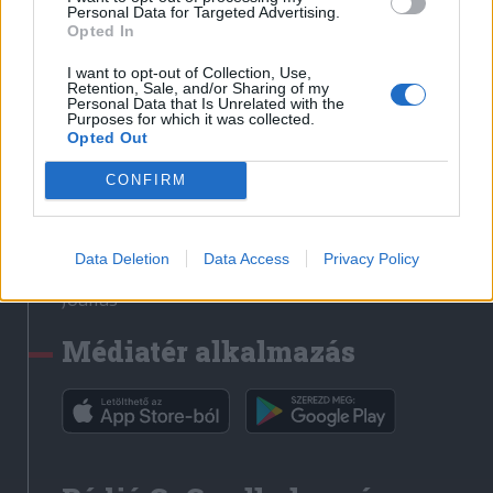
Médiatér
Personal Data for Targeted Advertising.
Opted In
Székely Sport
I want to opt-out of Collection, Use,
Liget
Retention, Sale, and/or Sharing of my
Personal Data that Is Unrelated with the
Krónika
Purposes for which it was collected.
Opted Out
Bihari Napló
Erdélyi Napló
CONFIRM
Főtér
Nőileg
Data Deletion
Data Access
Privacy Policy
Rádió GaGa
Jóállás
Médiatér alkalmazás