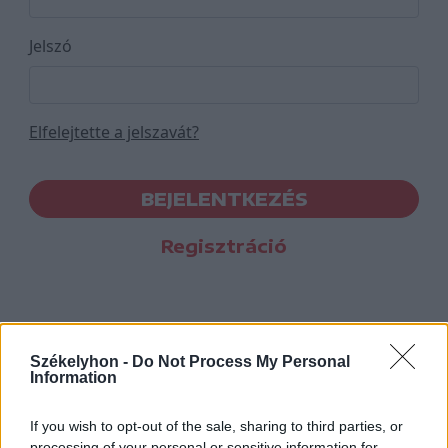
Jelszó
Elfelejtette a jelszavát?
BEJELENTKEZÉS
Regisztráció
Székelyhon -
Do Not Process My Personal
Information
If you wish to opt-out of the sale, sharing to third parties, or
processing of your personal or sensitive information for