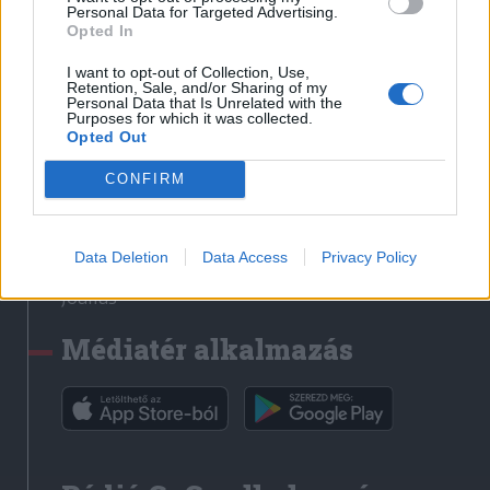
Médiatér
Personal Data for Targeted Advertising.
Opted In
Székely Sport
I want to opt-out of Collection, Use,
Liget
Retention, Sale, and/or Sharing of my
Personal Data that Is Unrelated with the
Krónika
Purposes for which it was collected.
Opted Out
Bihari Napló
Erdélyi Napló
CONFIRM
Főtér
Nőileg
Data Deletion
Data Access
Privacy Policy
Rádió GaGa
Jóállás
Médiatér alkalmazás