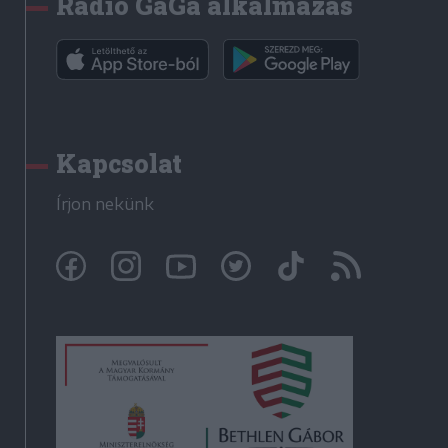
Rádió GaGa alkalmazás
Kapcsolat
Írjon nekünk