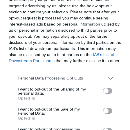
targeted advertising by us, please use the below opt-out
section to confirm your selection. Please note that after your
Hasznos
opt-out request is processed you may continue seeing
interest-based ads based on personal information utilized by
Impresszum
us or personal information disclosed to third parties prior to
your opt-out. You may separately opt-out of the further
Szerzői jogok
disclosure of your personal information by third parties on the
Adatvédelmi tájékoztató
IAB’s list of downstream participants. This information may
Cookie-kezelési tájékoztató
also be disclosed by us to third parties on the
IAB’s List of
Downstream Participants
that may further disclose it to other
Hozzászólási szabályzat
third parties.
Nyomtatott lapjaink archívuma
Székely Hírmondó archívuma
Personal Data Processing Opt Outs
Médiaajánlat
I want to opt-out of the Sharing of my
personal data.
Opted In
Látogatottsági adatok
I want to opt-out of the Sale of my
Personal Data.
Sütibeállítások
Opted In
I want to opt-out of processing my