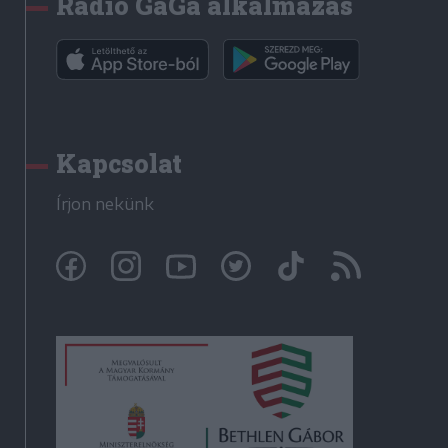
Rádió GaGa alkalmazás
Kapcsolat
Írjon nekünk