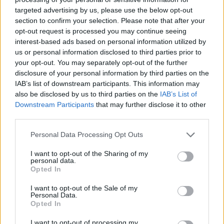
targeted advertising by us, please use the below opt-out
section to confirm your selection. Please note that after your
Hasznos
opt-out request is processed you may continue seeing
interest-based ads based on personal information utilized by
Impresszum
us or personal information disclosed to third parties prior to
your opt-out. You may separately opt-out of the further
Szerzői jogok
disclosure of your personal information by third parties on the
Adatvédelmi tájékoztató
IAB’s list of downstream participants. This information may
Cookie-kezelési tájékoztató
also be disclosed by us to third parties on the
IAB’s List of
Downstream Participants
that may further disclose it to other
Hozzászólási szabályzat
third parties.
Nyomtatott lapjaink archívuma
Székely Hírmondó archívuma
Personal Data Processing Opt Outs
Médiaajánlat
I want to opt-out of the Sharing of my
personal data.
Opted In
Látogatottsági adatok
I want to opt-out of the Sale of my
Personal Data.
Sütibeállítások
Opted In
I want to opt-out of processing my