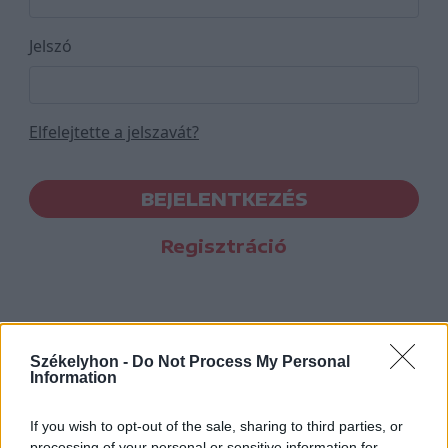
Jelszó
Elfelejtette a jelszavát?
BEJELENTKEZÉS
Regisztráció
Székelyhon -
Do Not Process My Personal
Information
If you wish to opt-out of the sale, sharing to third parties, or
processing of your personal or sensitive information for