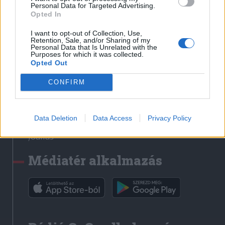
Médiatér
Personal Data for Targeted Advertising.
Opted In
Székely Sport
I want to opt-out of Collection, Use,
Liget
Retention, Sale, and/or Sharing of my
Personal Data that Is Unrelated with the
Krónika
Purposes for which it was collected.
Opted Out
Bihari Napló
Erdélyi Napló
CONFIRM
Főtér
Nőileg
Data Deletion
Data Access
Privacy Policy
Rádió GaGa
Jóállás
Médiatér alkalmazás