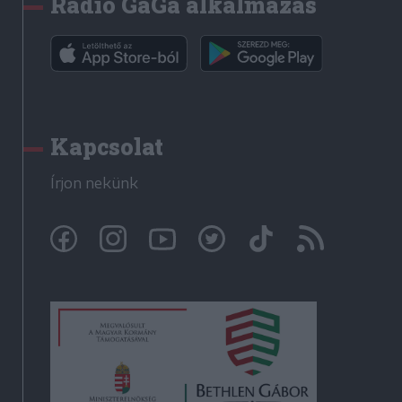
Rádió GaGa alkalmazás
Kapcsolat
Írjon nekünk