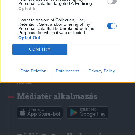
Médiatér
Personal Data for Targeted Advertising.
Opted In
Székely Sport
I want to opt-out of Collection, Use,
Liget
Retention, Sale, and/or Sharing of my
Personal Data that Is Unrelated with the
Krónika
Purposes for which it was collected.
Opted Out
Bihari Napló
Erdélyi Napló
CONFIRM
Főtér
Nőileg
Data Deletion
Data Access
Privacy Policy
Rádió GaGa
Jóállás
Médiatér alkalmazás