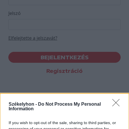
Jelszó
Elfelejtette a jelszavát?
BEJELENTKEZÉS
Regisztráció
Székelyhon -
Do Not Process My Personal
Information
If you wish to opt-out of the sale, sharing to third parties, or
processing of your personal or sensitive information for