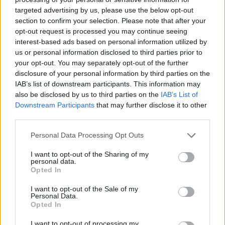
targeted advertising by us, please use the below opt-out
section to confirm your selection. Please note that after your
Hasznos
opt-out request is processed you may continue seeing
interest-based ads based on personal information utilized by
Impresszum
us or personal information disclosed to third parties prior to
your opt-out. You may separately opt-out of the further
Szerzői jogok
disclosure of your personal information by third parties on the
Adatvédelmi tájékoztató
IAB’s list of downstream participants. This information may
Cookie-kezelési tájékoztató
also be disclosed by us to third parties on the
IAB’s List of
Downstream Participants
that may further disclose it to other
Hozzászólási szabályzat
third parties.
Nyomtatott lapjaink archívuma
Székely Hírmondó archívuma
Personal Data Processing Opt Outs
Médiaajánlat
I want to opt-out of the Sharing of my
personal data.
Opted In
Látogatottsági adatok
I want to opt-out of the Sale of my
Personal Data.
Sütibeállítások
Opted In
I want to opt-out of processing my