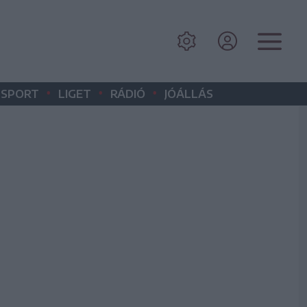
•
•
•
SPORT
LIGET
RÁDIÓ
JÓÁLLÁS