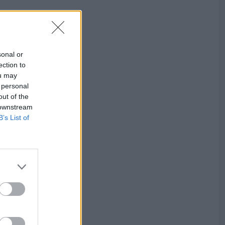
sonal or
ection to
ou may
 personal
out of the
 downstream
B’s List of