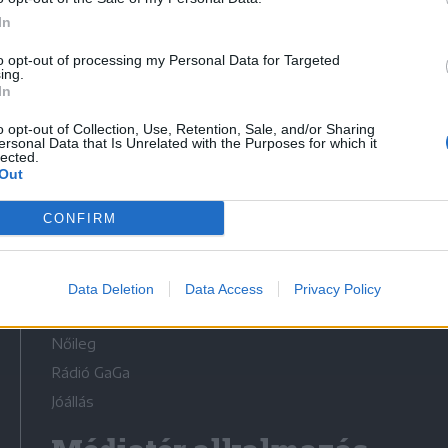
In
to opt-out of processing my Personal Data for Targeted
ing.
In
Médiatér
o opt-out of Collection, Use, Retention, Sale, and/or Sharing
ersonal Data that Is Unrelated with the Purposes for which it
lected.
Székely Sport
Out
Liget
CONFIRM
Krónika
Bihari Napló
Erdélyi Napló
Data Deletion
Data Access
Privacy Policy
Főtér
Nőileg
Rádió GaGa
Jóállás