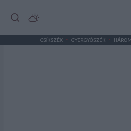
•
•
CSÍKSZÉK
GYERGYÓSZÉK
HÁROM