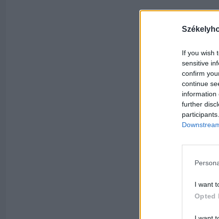
Székelyh
If you wish 
sensitive in
confirm you
continue se
information 
further disc
participants
Downstream 
Persona
I want t
Opted 
I want t