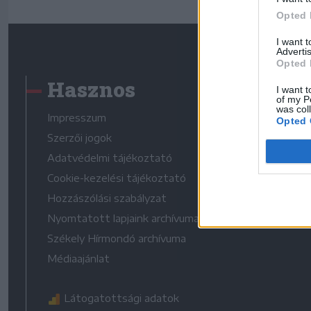
Opted 
I want 
Advertis
Opted 
Hasznos
I want t
of my P
was col
Impresszum
Opted 
Szerzői jogok
Adatvédelmi tájékoztató
Cookie-kezelési tájékoztató
Hozzászólási szabályzat
Nyomtatott lapjaink archívuma
Székely Hírmondó archívuma
Médiaajánlat
Látogatottsági adatok