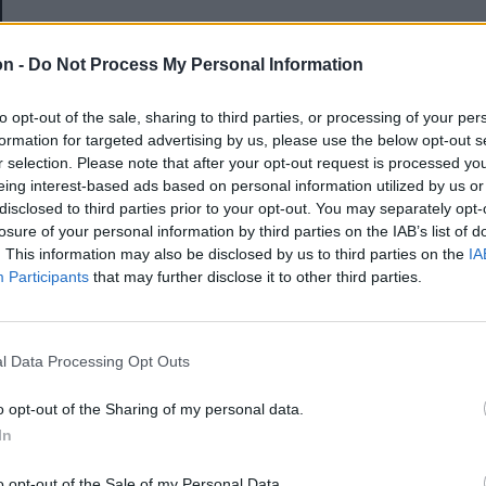
E-mail-cím
on -
Do Not Process My Personal Information
to opt-out of the sale, sharing to third parties, or processing of your per
Jelszó
formation for targeted advertising by us, please use the below opt-out s
r selection. Please note that after your opt-out request is processed y
eing interest-based ads based on personal information utilized by us or
disclosed to third parties prior to your opt-out. You may separately opt-
Elfelejtette a jelszavát?
losure of your personal information by third parties on the IAB’s list of
. This information may also be disclosed by us to third parties on the
IA
Participants
that may further disclose it to other third parties.
BEJELENTKEZÉS
Regisztráció
l Data Processing Opt Outs
o opt-out of the Sharing of my personal data.
In
o opt-out of the Sale of my Personal Data.