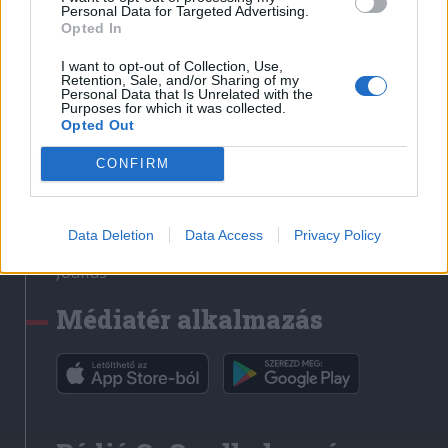
Médiatér
Personal Data for Targeted Advertising.
Opted In
Székely Sport
I want to opt-out of Collection, Use,
Liget
Retention, Sale, and/or Sharing of my
Personal Data that Is Unrelated with the
Krónika
Purposes for which it was collected.
Opted Out
Bihari Napló
Erdélyi Napló
CONFIRM
Főtér
Nőileg
Data Deletion
Data Access
Privacy Policy
Rádió GaGa
Jóállás
Médiatér alkalmazás