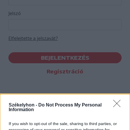
Jelszó
Elfelejtette a jelszavát?
BEJELENTKEZÉS
Regisztráció
Székelyhon -
Do Not Process My Personal
Information
If you wish to opt-out of the sale, sharing to third parties, or
processing of your personal or sensitive information for