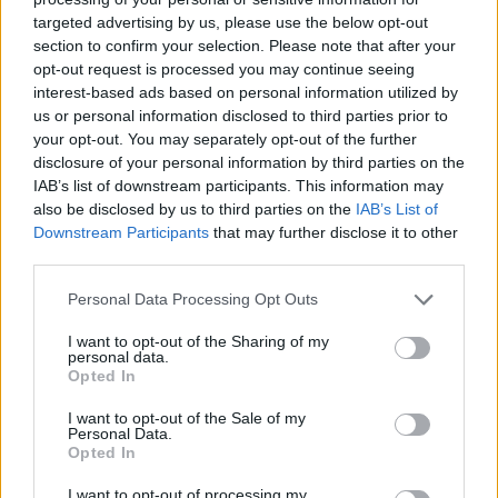
targeted advertising by us, please use the below opt-out
section to confirm your selection. Please note that after your
Hasznos
opt-out request is processed you may continue seeing
interest-based ads based on personal information utilized by
Impresszum
us or personal information disclosed to third parties prior to
your opt-out. You may separately opt-out of the further
Szerzői jogok
disclosure of your personal information by third parties on the
Adatvédelmi tájékoztató
IAB’s list of downstream participants. This information may
Cookie-kezelési tájékoztató
also be disclosed by us to third parties on the
IAB’s List of
Downstream Participants
that may further disclose it to other
Hozzászólási szabályzat
third parties.
Nyomtatott lapjaink archívuma
Székely Hírmondó archívuma
Personal Data Processing Opt Outs
Médiaajánlat
I want to opt-out of the Sharing of my
personal data.
Opted In
Látogatottsági adatok
I want to opt-out of the Sale of my
Personal Data.
Sütibeállítások
Opted In
I want to opt-out of processing my