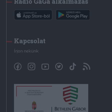
Rádió GaGa alkalmazás
Kapcsolat
Írjon nekünk