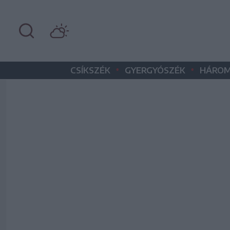
•
•
CSÍKSZÉK
GYERGYÓSZÉK
HÁROM