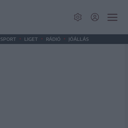
•
•
•
SPORT
LIGET
RÁDIÓ
JÓÁLLÁS