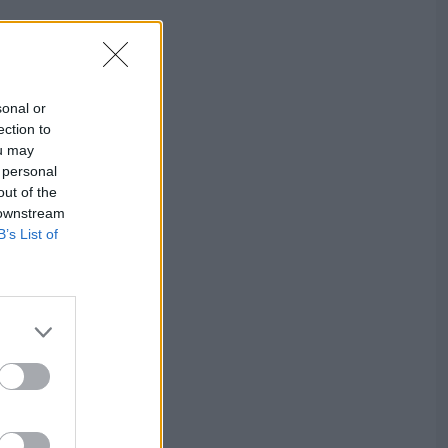
sonal or
ection to
ou may
 personal
out of the
 downstream
B’s List of