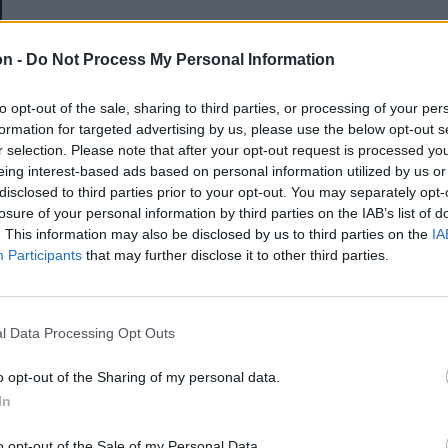
E-mail-cím
on -
Do Not Process My Personal Information
to opt-out of the sale, sharing to third parties, or processing of your per
Jelszó
formation for targeted advertising by us, please use the below opt-out s
r selection. Please note that after your opt-out request is processed y
eing interest-based ads based on personal information utilized by us or
disclosed to third parties prior to your opt-out. You may separately opt-
Elfelejtette a jelszavát?
losure of your personal information by third parties on the IAB’s list of
. This information may also be disclosed by us to third parties on the
IA
Participants
that may further disclose it to other third parties.
BEJELENTKEZÉS
Regisztráció
l Data Processing Opt Outs
o opt-out of the Sharing of my personal data.
In
o opt-out of the Sale of my Personal Data.