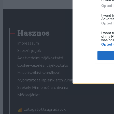
Opted 
I want 
Advertis
Opted 
Hasznos
I want t
of my P
was col
Impresszum
Opted 
Szerzői jogok
Adatvédelmi tájékoztató
Cookie-kezelési tájékoztató
Hozzászólási szabályzat
Nyomtatott lapjaink archívuma
Székely Hírmondó archívuma
Médiaajánlat
Látogatottsági adatok