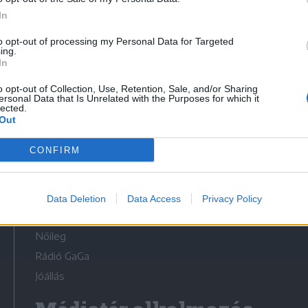
In
to opt-out of processing my Personal Data for Targeted
ing.
In
Médiatér
o opt-out of Collection, Use, Retention, Sale, and/or Sharing
ersonal Data that Is Unrelated with the Purposes for which it
lected.
Székely Sport
Out
Liget
CONFIRM
Krónika
Bihari Napló
Erdélyi Napló
Data Deletion
Data Access
Privacy Policy
Főtér
Nőileg
Rádió GaGa
Jóállás