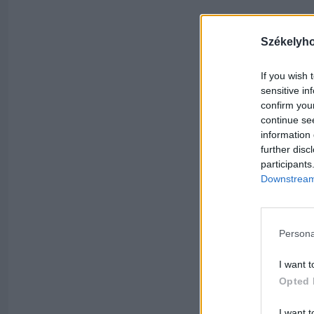
Székelyh
If you wish 
sensitive in
confirm you
continue se
information 
further disc
participants
Downstream 
Persona
I want t
Opted 
I want t