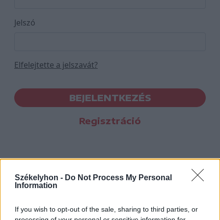
Jelszó
Elfelejtette a jelszavát?
BEJELENTKEZÉS
Regisztráció
Székelyhon -
Do Not Process My Personal
Information
If you wish to opt-out of the sale, sharing to third parties, or
processing of your personal or sensitive information for