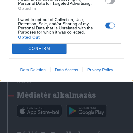
Médiatér
Personal Data for Targeted Advertising.
Opted In
Székely Sport
I want to opt-out of Collection, Use,
Liget
Retention, Sale, and/or Sharing of my
Personal Data that Is Unrelated with the
Krónika
Purposes for which it was collected.
Opted Out
Bihari Napló
Erdélyi Napló
CONFIRM
Főtér
Nőileg
Data Deletion
Data Access
Privacy Policy
Rádió GaGa
Jóállás
Médiatér alkalmazás