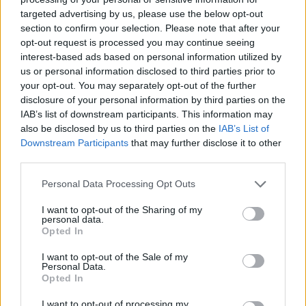
targeted advertising by us, please use the below opt-out
section to confirm your selection. Please note that after your
Hasznos
opt-out request is processed you may continue seeing
interest-based ads based on personal information utilized by
Impresszum
us or personal information disclosed to third parties prior to
your opt-out. You may separately opt-out of the further
Szerzői jogok
disclosure of your personal information by third parties on the
Adatvédelmi tájékoztató
IAB’s list of downstream participants. This information may
Cookie-kezelési tájékoztató
also be disclosed by us to third parties on the
IAB’s List of
Downstream Participants
that may further disclose it to other
Hozzászólási szabályzat
third parties.
Nyomtatott lapjaink archívuma
Székely Hírmondó archívuma
Personal Data Processing Opt Outs
Médiaajánlat
I want to opt-out of the Sharing of my
personal data.
Opted In
Látogatottsági adatok
I want to opt-out of the Sale of my
Personal Data.
Sütibeállítások
Opted In
I want to opt-out of processing my