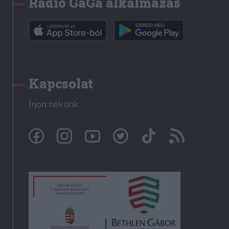
Rádió GaGa alkalmazás
Kapcsolat
Írjon nekünk