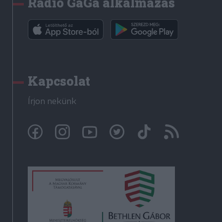
Rádió GaGa alkalmazás
Kapcsolat
Írjon nekünk