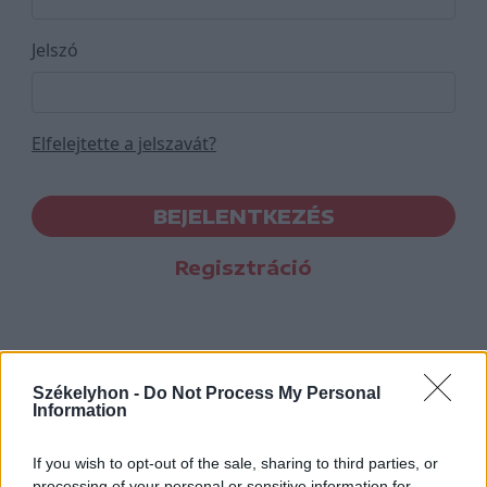
Jelszó
Elfelejtette a jelszavát?
BEJELENTKEZÉS
Regisztráció
Székelyhon -
Do Not Process My Personal
Information
If you wish to opt-out of the sale, sharing to third parties, or
processing of your personal or sensitive information for