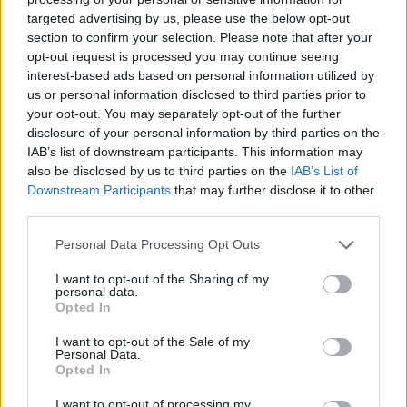
targeted advertising by us, please use the below opt-out
section to confirm your selection. Please note that after your
Hasznos
opt-out request is processed you may continue seeing
interest-based ads based on personal information utilized by
Impresszum
us or personal information disclosed to third parties prior to
your opt-out. You may separately opt-out of the further
Szerzői jogok
disclosure of your personal information by third parties on the
Adatvédelmi tájékoztató
IAB’s list of downstream participants. This information may
Cookie-kezelési tájékoztató
also be disclosed by us to third parties on the
IAB’s List of
Downstream Participants
that may further disclose it to other
Hozzászólási szabályzat
third parties.
Nyomtatott lapjaink archívuma
Székely Hírmondó archívuma
Personal Data Processing Opt Outs
Médiaajánlat
I want to opt-out of the Sharing of my
personal data.
Opted In
Látogatottsági adatok
I want to opt-out of the Sale of my
Personal Data.
Sütibeállítások
Opted In
I want to opt-out of processing my