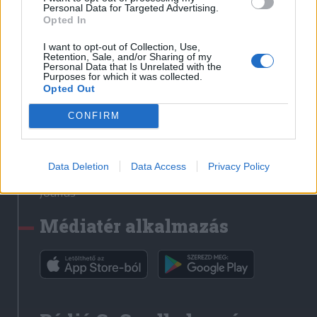
Médiatér
Personal Data for Targeted Advertising.
Opted In
Székely Sport
I want to opt-out of Collection, Use,
Liget
Retention, Sale, and/or Sharing of my
Personal Data that Is Unrelated with the
Krónika
Purposes for which it was collected.
Opted Out
Bihari Napló
Erdélyi Napló
CONFIRM
Főtér
Nőileg
Data Deletion
Data Access
Privacy Policy
Rádió GaGa
Jóállás
Médiatér alkalmazás