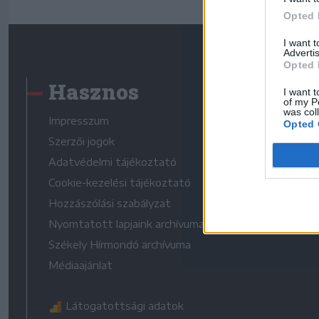
Opted 
I want 
Advertis
Opted 
Hasznos
I want t
of my P
was col
Impresszum
Opted 
Szerzői jogok
Adatvédelmi tájékoztató
Cookie-kezelési tájékoztató
Hozzászólási szabályzat
Nyomtatott lapjaink archívuma
Székely Hírmondó archívuma
Médiaajánlat
Látogatottsági adatok