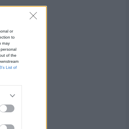
sonal or
ection to
ou may
 personal
out of the
 downstream
B’s List of