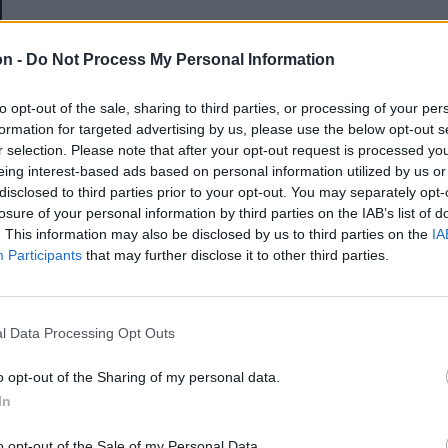
E-mail-cím
on -
Do Not Process My Personal Information
to opt-out of the sale, sharing to third parties, or processing of your per
Jelszó
formation for targeted advertising by us, please use the below opt-out s
r selection. Please note that after your opt-out request is processed y
eing interest-based ads based on personal information utilized by us or
disclosed to third parties prior to your opt-out. You may separately opt-
Elfelejtette a jelszavát?
losure of your personal information by third parties on the IAB’s list of
. This information may also be disclosed by us to third parties on the
IA
Participants
that may further disclose it to other third parties.
BEJELENTKEZÉS
Regisztráció
l Data Processing Opt Outs
o opt-out of the Sharing of my personal data.
In
o opt-out of the Sale of my Personal Data.