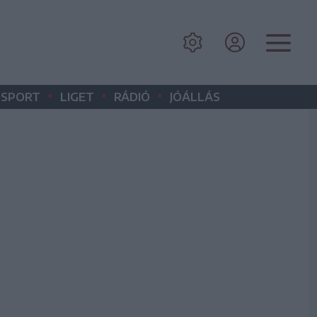
•
•
•
SPORT
LIGET
RÁDIÓ
JÓÁLLÁS