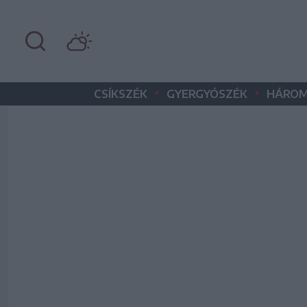
•
•
CSÍKSZÉK
GYERGYÓSZÉK
HÁROM