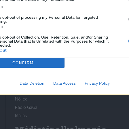
In
to opt-out of processing my Personal Data for Targeted
ing.
In
Médiatér
o opt-out of Collection, Use, Retention, Sale, and/or Sharing
ersonal Data that Is Unrelated with the Purposes for which it
lected.
Székely Sport
Out
Liget
CONFIRM
Krónika
Bihari Napló
Erdélyi Napló
Data Deletion
Data Access
Privacy Policy
Főtér
Nőileg
Rádió GaGa
Jóállás