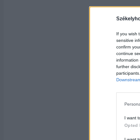
Székelyh
If you wish 
sensitive in
confirm you
continue se
information 
further disc
participants
Downstream 
Persona
I want t
Opted 
I want t