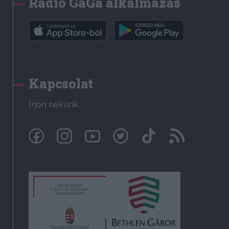
Rádió GaGa alkalmazás
Kapcsolat
Írjon nekünk