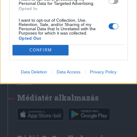
Médiatér
Personal Data for Targeted Advertising.
Opted In
Székely Sport
I want to opt-out of Collection, Use,
Liget
Retention, Sale, and/or Sharing of my
Personal Data that Is Unrelated with the
Krónika
Purposes for which it was collected.
Opted Out
Bihari Napló
Erdélyi Napló
CONFIRM
Főtér
Nőileg
Data Deletion
Data Access
Privacy Policy
Rádió GaGa
Jóállás
Médiatér alkalmazás