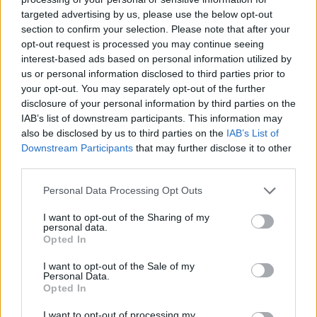
targeted advertising by us, please use the below opt-out
section to confirm your selection. Please note that after your
Hasznos
opt-out request is processed you may continue seeing
interest-based ads based on personal information utilized by
Impresszum
us or personal information disclosed to third parties prior to
your opt-out. You may separately opt-out of the further
Szerzői jogok
disclosure of your personal information by third parties on the
Adatvédelmi tájékoztató
IAB’s list of downstream participants. This information may
Cookie-kezelési tájékoztató
also be disclosed by us to third parties on the
IAB’s List of
Downstream Participants
that may further disclose it to other
Hozzászólási szabályzat
third parties.
Nyomtatott lapjaink archívuma
Székely Hírmondó archívuma
Personal Data Processing Opt Outs
Médiaajánlat
I want to opt-out of the Sharing of my
personal data.
Opted In
Látogatottsági adatok
I want to opt-out of the Sale of my
Personal Data.
Sütibeállítások
Opted In
I want to opt-out of processing my