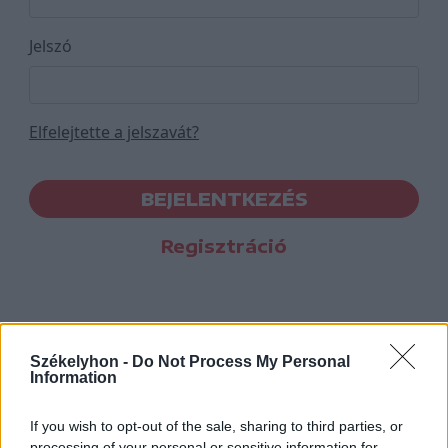
Jelszó
Elfelejtette a jelszavát?
BEJELENTKEZÉS
Regisztráció
Székelyhon -
Do Not Process My Personal
Information
If you wish to opt-out of the sale, sharing to third parties, or
processing of your personal or sensitive information for