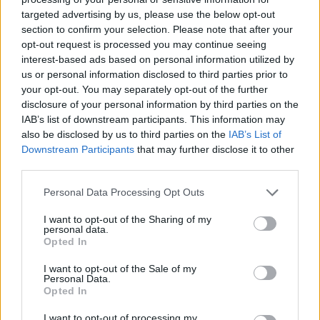
targeted advertising by us, please use the below opt-out
section to confirm your selection. Please note that after your
Hasznos
opt-out request is processed you may continue seeing
interest-based ads based on personal information utilized by
Impresszum
us or personal information disclosed to third parties prior to
your opt-out. You may separately opt-out of the further
Szerzői jogok
disclosure of your personal information by third parties on the
Adatvédelmi tájékoztató
IAB’s list of downstream participants. This information may
Cookie-kezelési tájékoztató
also be disclosed by us to third parties on the
IAB’s List of
Downstream Participants
that may further disclose it to other
Hozzászólási szabályzat
third parties.
Nyomtatott lapjaink archívuma
Székely Hírmondó archívuma
Personal Data Processing Opt Outs
Médiaajánlat
I want to opt-out of the Sharing of my
personal data.
Opted In
Látogatottsági adatok
I want to opt-out of the Sale of my
Personal Data.
Sütibeállítások
Opted In
I want to opt-out of processing my