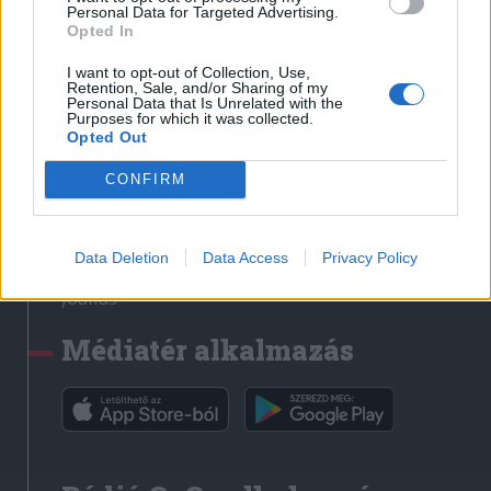
Médiatér
Personal Data for Targeted Advertising.
Opted In
Székely Sport
I want to opt-out of Collection, Use,
Liget
Retention, Sale, and/or Sharing of my
Personal Data that Is Unrelated with the
Krónika
Purposes for which it was collected.
Opted Out
Bihari Napló
Erdélyi Napló
CONFIRM
Főtér
Nőileg
Data Deletion
Data Access
Privacy Policy
Rádió GaGa
Jóállás
Médiatér alkalmazás