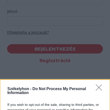
Jelszó
Elfelejtette a jelszavát?
BEJELENTKEZÉS
Regisztráció
Székelyhon -
Do Not Process My Personal
Information
If you wish to opt-out of the sale, sharing to third parties, or
processing of your personal or sensitive information for