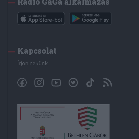
Rádió GaGa alkalmazás
Kapcsolat
Írjon nekünk